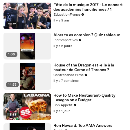
Fête de la musique 2017 - Le concert
des académies franciliennes / 1
EducationFrance
il y a 9 ans
23:21
Alors tu as combien ? Quiz tableaux
Pierrespectives
il y a 6 jours
1:06
House of the Dragon est-elle à la
hauteur de Game of Thrones ?
Contrebande Films
il y a 7 semaines
14:58
How to Make Restaurant-Quality
Lasagna on a Budget
Bon Appétit
il y a 1 jour
15:38
Ron Howard: Top AMA Answers