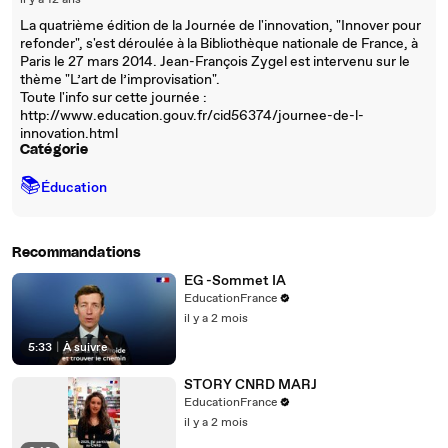
il y a 12 ans
La quatrième édition de la Journée de l'innovation, "Innover pour
refonder", s'est déroulée à la Bibliothèque nationale de France, à
Paris le 27 mars 2014. Jean-François Zygel est intervenu sur le
thème "L’art de l’improvisation".
Toute l'info sur cette journée :
http://www.education.gouv.fr/cid56374/journee-de-l-
innovation.html
Catégorie
📚
Éducation
Recommandations
EG -Sommet IA
EducationFrance
il y a 2 mois
5:33
|
À suivre
STORY CNRD MARJ
EducationFrance
il y a 2 mois