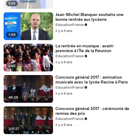
1:26
Jean-Michel Blanquer souhaite une
bonne rentrée aux lycéens
EducationFrance
il y a 9 ans
1:09
La rentrée en musique : avant-
première à l'Île de la Réunion
EducationFrance
il y a 9 ans
1:40
Concours général 2017 : animation
musicale avec le lycée Racine à Paris
EducationFrance
il y a 9 ans
46:28
Concours général 2017 : cérémonie de
remise des prix
EducationFrance
il y a 9 ans
2:11:27