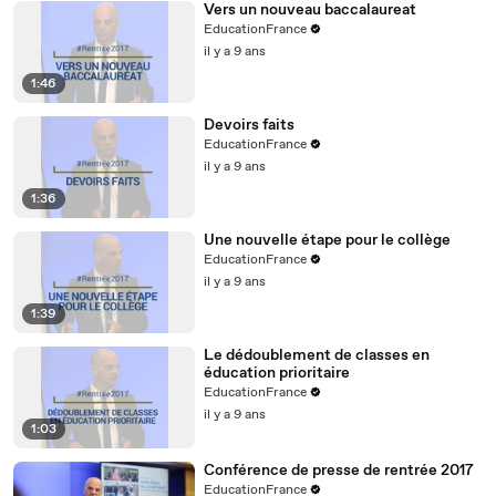
Vers un nouveau baccalaureat
EducationFrance
il y a 9 ans
1:46
Devoirs faits
EducationFrance
il y a 9 ans
1:36
Une nouvelle étape pour le collège
EducationFrance
il y a 9 ans
1:39
Le dédoublement de classes en
éducation prioritaire
EducationFrance
il y a 9 ans
1:03
Conférence de presse de rentrée 2017
EducationFrance