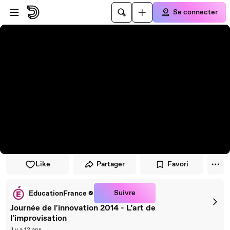
Passer au player
Passer au contenu principal
Se connecter
Like
Partager
Favori
Suivre
EducationFrance
Journée de l'innovation 2014 - L’art de
l’improvisation