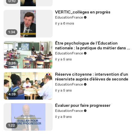
0:10
VERTIC_collèges en progrès
EducationFrance
il y a 6 mois
1:34
Être psychologue de l'Éducation
nationale : la pratique du métier dans le
premier degré
EducationFrance
il y a 5 ans
3:26
Réserve citoyenne : intervention d'un
réserviste auprès d'élèves de seconde
EducationFrance
il y a 5 ans
4:39
Évaluer pour faire progresser
EducationFrance
il y a 9 ans
1:22