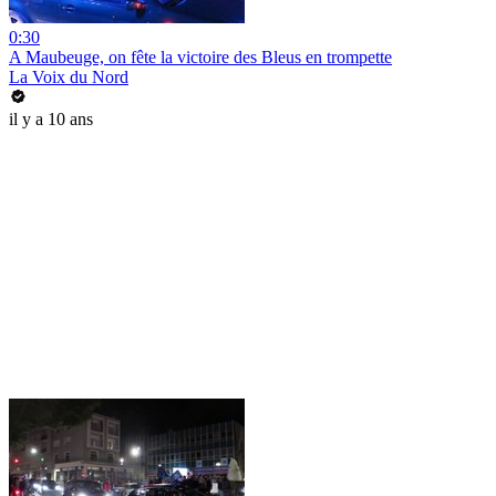
0:30
A Maubeuge, on fête la victoire des Bleus en trompette
La Voix du Nord
il y a 10 ans