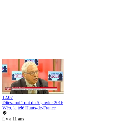
12:07
Dites-moi Tout du 5 janvier 2016
Wéo, la télé Hauts-de-France
il y a 11 ans