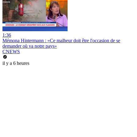
1:36
Mémona Hintermann : «Ce malheur doit être l'occasion de se
demander où va notre pays»
CNEWS
il y a 6 heures