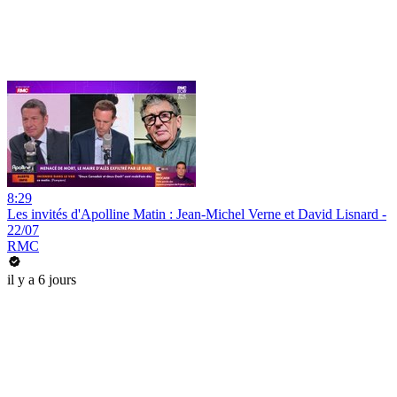
8:29
Les invités d'Apolline Matin : Jean-Michel Verne et David Lisnard -
22/07
RMC
il y a 6 jours