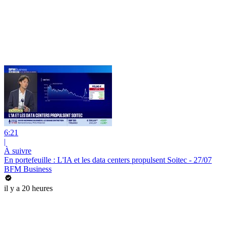
6:21
|
À suivre
En portefeuille : L'IA et les data centers propulsent Soitec - 27/07
BFM Business
il y a 20 heures