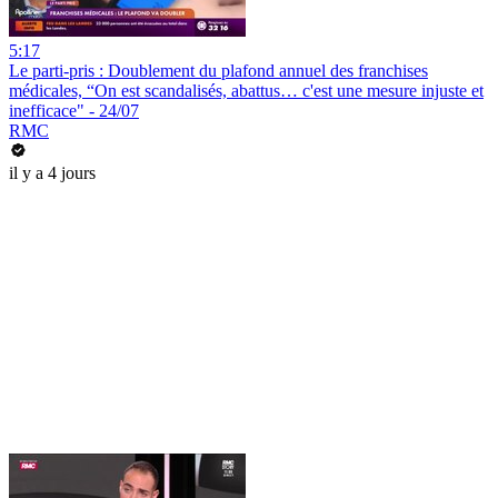
5:17
Le parti-pris : Doublement du plafond annuel des franchises
médicales, “On est scandalisés, abattus… c'est une mesure injuste et
inefficace" - 24/07
RMC
il y a 4 jours