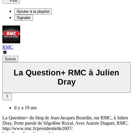
Plus
Ajouter à la playlist
Signaler
RMC
Suivre
La Question+ RMC à Julien
Dray
il y a 19 ans
La Question+ du blog de Jean-Jacques Bourdin, sur RMC, à Julien
Dray, Porte parole de Ségolène Royal. Avec Aurore Duguet, RMC.
http://www.rmc.fr/presidentielle2007/