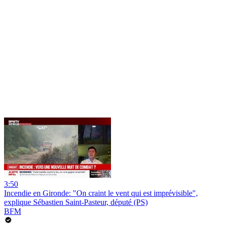
3:50
Incendie en Gironde: "On craint le vent qui est imprévisible",
explique Sébastien Saint-Pasteur, député (PS)
BFM