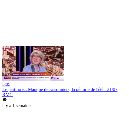
5:05
Le parti-pris : Manque de saisonniers, la pénurie de l'été - 21/07
RMC
il y a 1 semaine