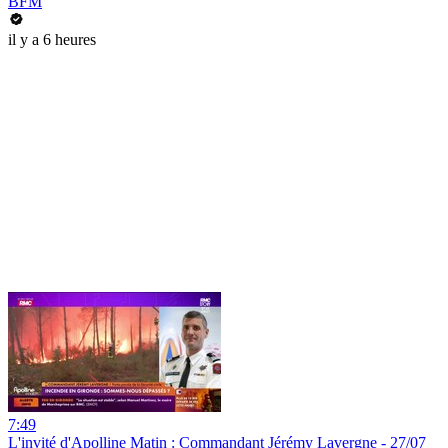
BFM
il y a 6 heures
7:49
L'invité d'Apolline Matin : Commandant Jérémy Lavergne - 27/07