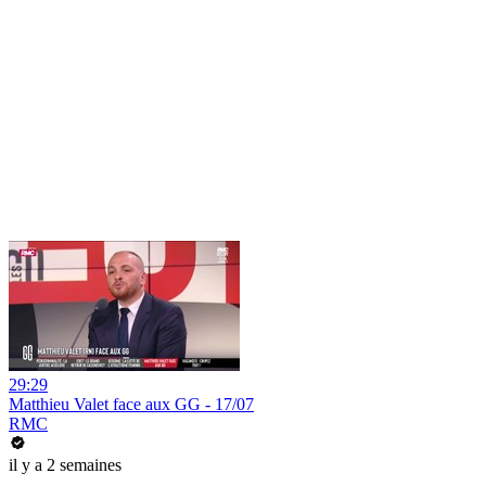
29:29
Matthieu Valet face aux GG - 17/07
RMC
il y a 2 semaines