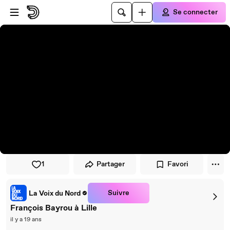
Passer au player
Passer au contenu principal
Se connecter
1
Partager
Favori
Suivre
La Voix du Nord
François Bayrou à Lille
il y a 19 ans