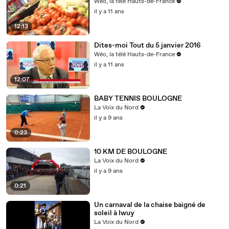
Wéo, la télé Hauts-de-France
il y a 11 ans
12:13
Dites-moi Tout du 5 janvier 2016
Wéo, la télé Hauts-de-France
il y a 11 ans
12:07
BABY TENNIS BOULOGNE
La Voix du Nord
il y a 9 ans
0:23
10 KM DE BOULOGNE
La Voix du Nord
il y a 9 ans
0:21
Un carnaval de la chaise baigné de
soleil à Iwuy
La Voix du Nord