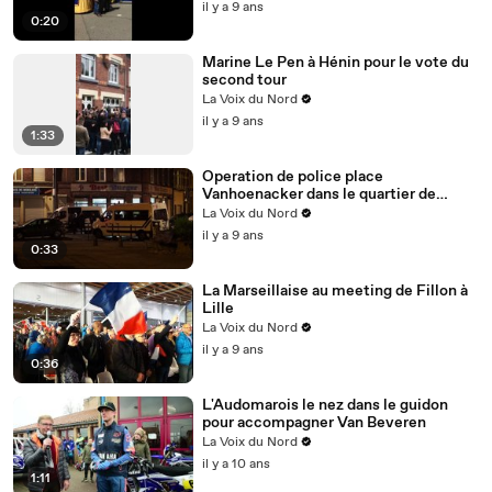
il y a 9 ans
0:20
Marine Le Pen à Hénin pour le vote du
second tour
La Voix du Nord
il y a 9 ans
1:33
Operation de police place
Vanhoenacker dans le quartier de
Moulins a Lille
La Voix du Nord
il y a 9 ans
0:33
La Marseillaise au meeting de Fillon à
Lille
La Voix du Nord
il y a 9 ans
0:36
L'Audomarois le nez dans le guidon
pour accompagner Van Beveren
La Voix du Nord
il y a 10 ans
1:11