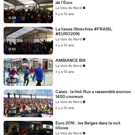
de l'Euro
La Voix du Nord
il y a 10 ans
0:28
La liesse 0brechies #FRAISL
#EURO2016
La Voix du Nord
il y a 10 ans
0:10
AMBIANCE BIS
La Voix du Nord
il y a 10 ans
0:26
Calais : la Holi Run a rassemblé environ
1400 coureurs
La Voix du Nord
il y a 10 ans
0:33
Euro 2016 : les Belges dans la nuit
lilloise
La Voix du Nord