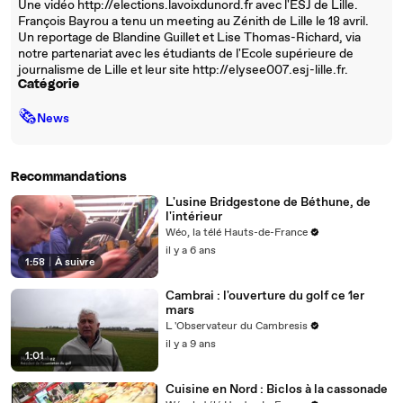
Une vidéo http://elections.lavoixdunord.fr avec l'ESJ de Lille.
François Bayrou a tenu un meeting au Zénith de Lille le 18 avril.
Un reportage de Blandine Guillet et Lise Thomas-Richard, via
notre partenariat avec les étudiants de l'Ecole supérieure de
journalisme de Lille et leur site http://elysee007.esj-lille.fr.
Catégorie
🗞
News
Recommandations
L'usine Bridgestone de Béthune, de
l'intérieur
Wéo, la télé Hauts-de-France
il y a 6 ans
1:58
|
À suivre
Cambrai : l'ouverture du golf ce 1er
mars
L 'Observateur du Cambresis
il y a 9 ans
1:01
Cuisine en Nord : Biclos à la cassonade