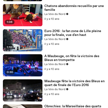
Chatons abandonnés recueillis par une
famille
La Voix du Nord
il y a 10 ans
1:06
Euro 2016 : la fan zone de Lille pleine
pour la finale, vue d'en haut
La Voix du Nord
il y a 10 ans
1:10
A Maubeuge, on fête la victoire des
Bleus en trompette
La Voix du Nord
il y a 10 ans
0:30
Maubeuge fête la victoire des Bleus en
quart de finale de l'Euro 2016
La Voix du Nord
il y a 10 ans
0:31
Obrechies: la Marseillaise des quarts