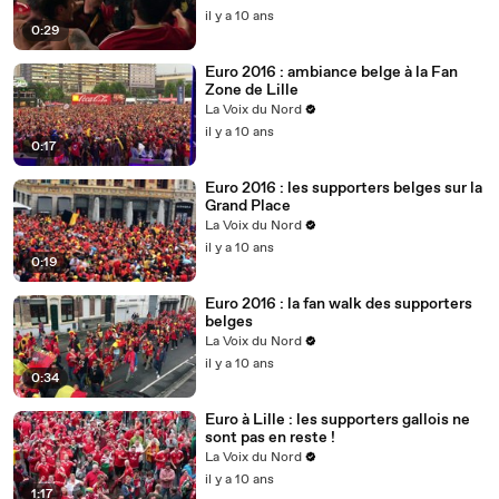
il y a 10 ans
0:29
Euro 2016 : ambiance belge à la Fan
Zone de Lille
La Voix du Nord
il y a 10 ans
0:17
Euro 2016 : les supporters belges sur la
Grand Place
La Voix du Nord
il y a 10 ans
0:19
Euro 2016 : la fan walk des supporters
belges
La Voix du Nord
il y a 10 ans
0:34
Euro à Lille : les supporters gallois ne
sont pas en reste !
La Voix du Nord
il y a 10 ans
1:17