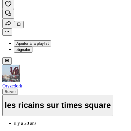
Ajouter à la playlist
Signaler
Oryzedork
Suivre
les ricains sur times square
il y a 20 ans