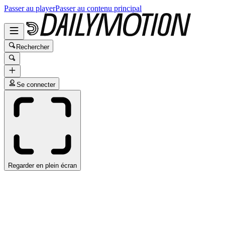
Passer au player
Passer au contenu principal
Rechercher
Se connecter
Regarder en plein écran