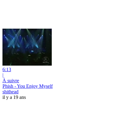
6:13
|
À suivre
Phish - You Enjoy Myself
shithead
il y a 19 ans