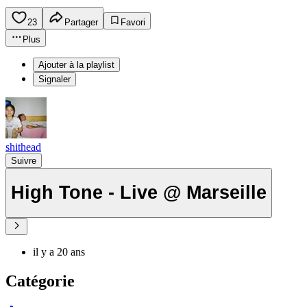
23
Partager
Favori
Plus
Ajouter à la playlist
Signaler
shithead
Suivre
High Tone - Live @ Marseille
il y a 20 ans
Catégorie