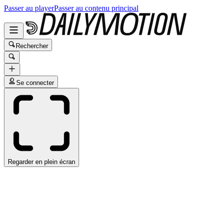
Passer au player
Passer au contenu principal
Rechercher
Se connecter
Regarder en plein écran