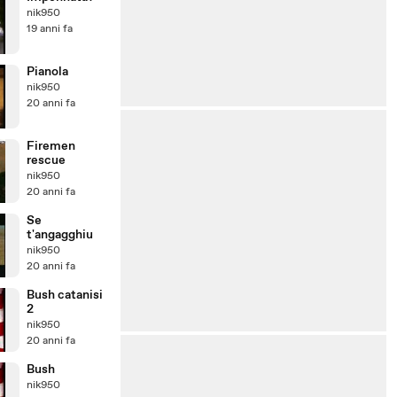
nik950
19 anni fa
Pianola
nik950
20 anni fa
Firemen
rescue
nik950
20 anni fa
Se
t'angagghiu
nik950
20 anni fa
Bush catanisi
2
nik950
20 anni fa
Bush
nik950