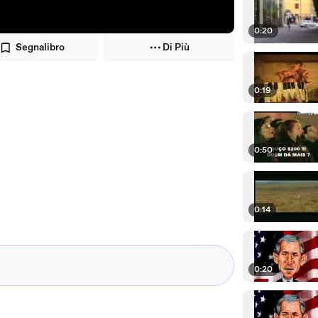
0:20
Segnalibro
Di Più
0:19
0:50
0:14
0:20