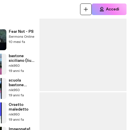
Accedi
Fear Not - PS
Sermons Online
i
10 mesi fa
bastone
siciliano (liu-
bo)
nik950
combattiman
19 anni fa
to
scuola
bastone
siciliano
nik950
19 anni fa
Orsetto
maledetto
nik950
19 anni fa
Impennata1