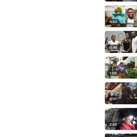
4:50
0:46
1:09
2:01
2:55