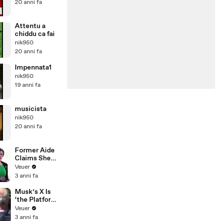
20 anni fa
Attentu a
chiddu ca fai
nik950
20 anni fa
Impennata1
nik950
19 anni fa
musicista
nik950
20 anni fa
Former Aide
Claims She
Was Asked to
Veuer
Make a ‘Hit
3 anni fa
List’ For
Trump
Musk’s X Is
‘the Platform
With the
Veuer
Largest Ratio
3 anni fa