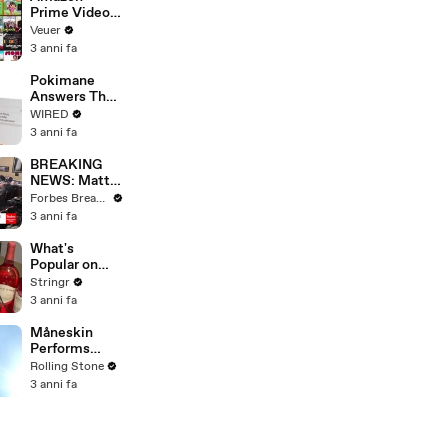
Prime Video
Will Show
Veuer
Commercials
3 anni fa
Starting Next
Year
Pokimane
Answers The
Web's Most
WIRED
Searched
3 anni fa
Questions
BREAKING
NEWS: Matt
Gaetz Tells
Forbes Breaking News
House
3 anni fa
Committee:
'I'm Not Going
What's
To Vote For A
Popular on
Continuing
Uber Eats?
Stringr
Resolution'
3 anni fa
Måneskin
Performs
"HONEY" at
Rolling Stone
MSG
3 anni fa