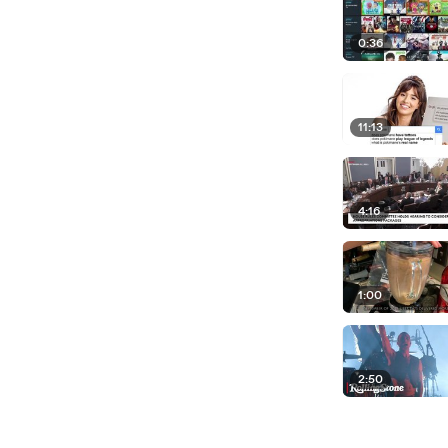
0:36
11:13
4:16
1:00
2:50