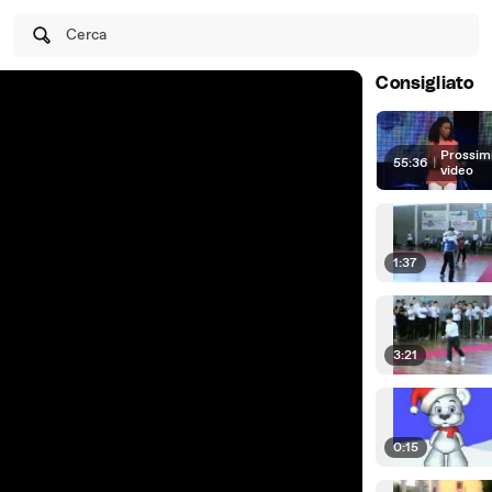
Cerca
Consigliato
Prossim
55:36
|
video
1:37
3:21
0:15