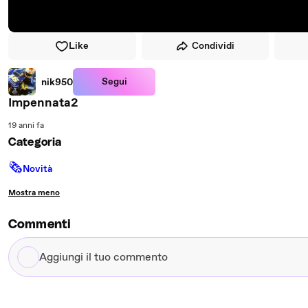
Like
Condividi
Segui
nik950
Impennata2
19 anni fa
Categoria
🗞
Novità
Mostra meno
Commenti
Aggiungi
il
tuo
commento