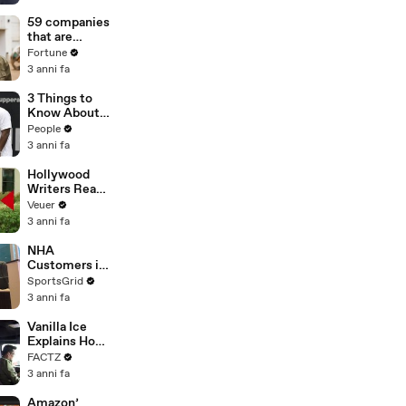
of
Misinformatio
59 companies
n or
that are
Disinformatio
changing the
Fortune
n’ Amongst
world: From
3 anni fa
All Social
Tesla to
Media
Chobani
3 Things to
Platforms
Know About
Coco Gauff's
People
Parents
3 anni fa
Hollywood
Writers Reach
‘Tentative
Veuer
Agreement’
3 anni fa
With Studios
After 146 Day
NHA
Strike
Customers in
Limbo as
SportsGrid
Company
3 anni fa
Faces
Potential
Vanilla Ice
Merger
Explains How
the 90’s
FACTZ
Shaped
3 anni fa
America
Amazon’