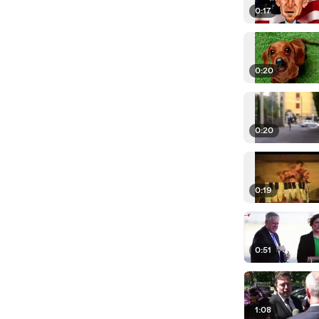
0:17
0:20
0:20
0:19
0:51
1:08