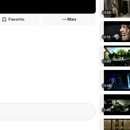
3:25
Favorito
Mais
2:15
3:59
3:58
1:40