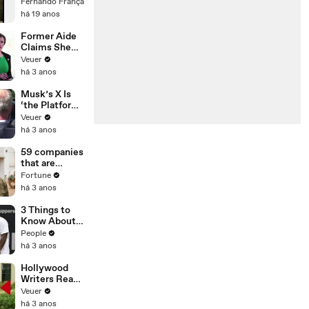
França
Fernando França
há 19 anos
Former Aide
Claims She
Was Asked to
Veuer
Make a ‘Hit
há 3 anos
List’ For
Trump
Musk’s X Is
‘the Platform
With the
Veuer
Largest Ratio
há 3 anos
of
Misinformatio
59 companies
n or
that are
Disinformatio
changing the
Fortune
n’ Amongst
world: From
há 3 anos
All Social
Tesla to
Media
Chobani
3 Things to
Platforms
Know About
Coco Gauff's
People
Parents
há 3 anos
Hollywood
Writers Reach
‘Tentative
Veuer
Agreement’
há 3 anos