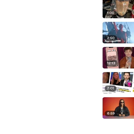
1:00
2:50
12:13
7:01
6:59