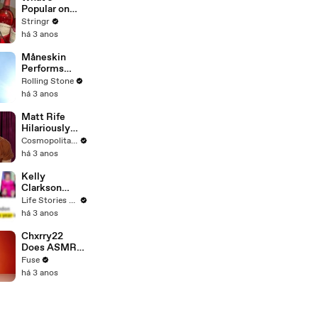
To Vote For A
Popular on
Continuing
Uber Eats?
Stringr
Resolution'
há 3 anos
Måneskin
Performs
"HONEY" at
Rolling Stone
MSG
há 3 anos
Matt Rife
Hilariously
Roasts Your
Cosmopolitan USA
Dating
há 3 anos
Profiles |
Cosmopolitan
Kelly
Clarkson
Fights Back
Life Stories By Goalcast
Against
há 3 anos
Brandon
Blackstock In
Chxrry22
Devastating
Does ASMR
Divorce
with Matcha,
Fuse
Battle
Talks Using
há 3 anos
Music to
Escape &
Touring with
The Weeknd