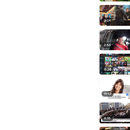
2:01
2:55
0:36
11:13
4:16