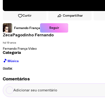
Curtir
Compartilhar
Seguir
Fernando França
ZecaPagodinho Fernando
há 19 anos
Fernando França Video
Categoria
🎵
Música
Ocultar
Comentários
Adicionar
seu
comentário