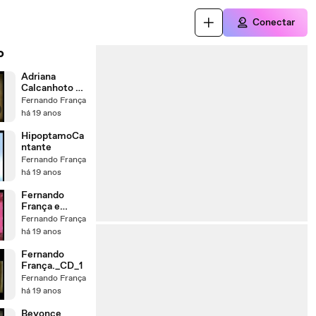
Conectar
o
Adriana
Calcanhoto -
Fernando
Fernando França
França
há 19 anos
HipoptamoCa
ntante
Fernando França
há 19 anos
Fernando
França e
Beyonce
Fernando França
há 19 anos
Fernando
França._CD_1
Fernando França
há 19 anos
Beyonce