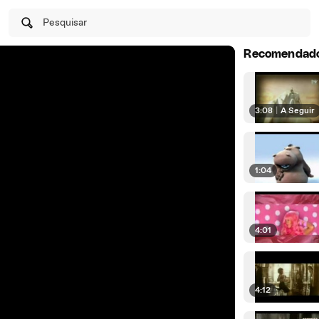
Pesquisar
Recomendad
3:08
|
A Seguir
1:04
4:01
4:12