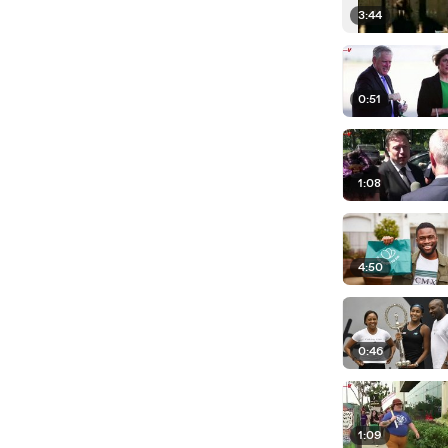
3:44
0:51
1:08
4:50
0:46
1:09