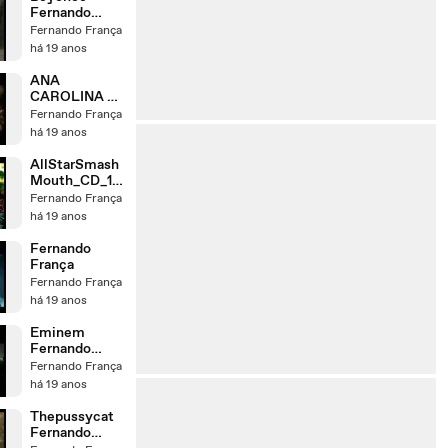
Fernando
França
Fernando França
há 19 anos
ANA
CAROLINA E
SEU JORGE
Fernando França
há 19 anos
AllStarSmash
Mouth_CD_1F
ernando
Fernando França
França
há 19 anos
Fernando
França
Fernando França
há 19 anos
Eminem
Fernando
França
Fernando França
há 19 anos
Thepussycat
Fernando