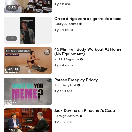
il y a 6 ans
0:56
On se dirige vers ce genre de chose
Laury Aucalme
il y a 4 mois
1:34
45 Min Full Body Workout At Home
(No Equipment)
SELF Magazine
il y a 4 mois
46:08
Parsec Freeplay Friday
The Daily Dot
il y a 10 ans
Jack Devine on Pinochet's Coup
Foreign Affairs
il y a 12 ans
7:33