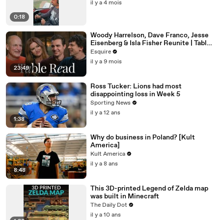
il y a 4 mois
0:18
Woody Harrelson, Dave Franco, Jesse
Eisenberg & Isla Fisher Reunite | Table
Read | Esquire
Esquire
il y a 9 mois
23:49
Ross Tucker: Lions had most
disappointing loss in Week 5
Sporting News
il y a 12 ans
1:38
Why do business in Poland? [Kult
America]
Kult America
il y a 8 ans
8:48
This 3D-printed Legend of Zelda map
was built in Minecraft
The Daily Dot
il y a 10 ans