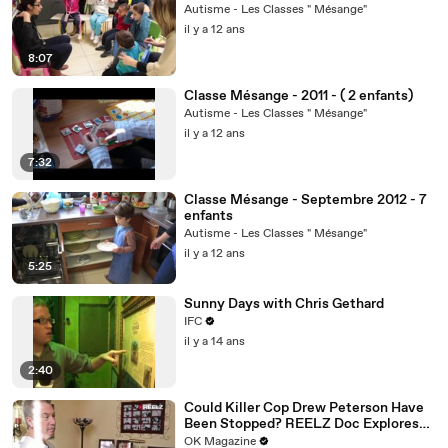
Autisme - Les Classes " Mésange"
il y a 12 ans
8:07
Classe Mésange - 2011 - ( 2 enfants)
Autisme - Les Classes " Mésange"
il y a 12 ans
7:32
Classe Mésange - Septembre 2012 - 7
enfants
Autisme - Les Classes " Mésange"
il y a 12 ans
5:25
Sunny Days with Chris Gethard
IFC
il y a 14 ans
2:40
Could Killer Cop Drew Peterson Have
Been Stopped? REELZ Doc Explores
The Murder: Watch
OK Magazine