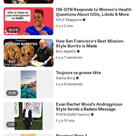
OB-GYN Responds to Women’s Health
Questions About IUDs, Libido & More
SELF Magazine
il y a 2 ans
10:24
How San Francisco’s Best Mission-
Style Burrito is Made
Bon Appétit
il y a 7 semaines
8:57
Toujours sa grosse tête
Sacha Borg
il y a 6 semaines
0:16
Evan Rachel Wood's Androgynous
Style Sends a Badass Message
POPSUGAR Fashion
il y a 10 ans
1:41