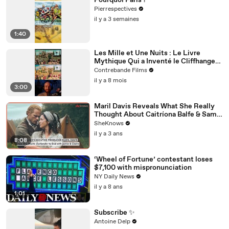
Pourquoi Paris ?
Pierrespectives
il y a 3 semaines
1:40
Les Mille et Une Nuits : Le Livre
Mythique Qui a Inventé le Cliffhanger
et le Binge-Watching Avant Netflix
Contrebande Films
il y a 8 mois
3:00
Maril Davis Reveals What She Really
Thought About Caitríona Balfe & Sam
Heughan's Chemistry Test & How
SheKnows
She'd Like "Outlander" to End
il y a 3 ans
8:08
‘Wheel of Fortune’ contestant loses
$7,100 with mispronunciation
NY Daily News
il y a 8 ans
1:01
Subscribe ✨
Antoine Delp