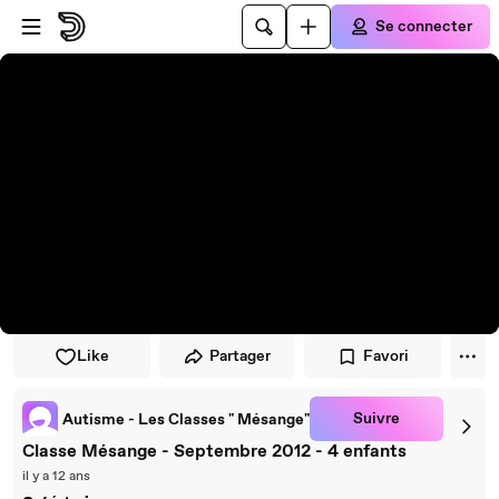
Passer au player
Passer au contenu principal
Se connecter
Like
Partager
Favori
Suivre
Autisme - Les Classes " Mésange"
Classe Mésange - Septembre 2012 - 4 enfants
il y a 12 ans