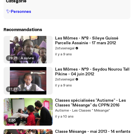
Catégorie
✨
Personnes
Recommandations
Les Mômes - N°8 - Sileye Guissé
Parcelle Assainie - 17 mars 2012
2stvsenegal
il y a 9 ans
29:21
|
À suivre
Les Mômes - N°9 - Seydou Nourou Tall
Pikine - 04 juin 2012
2stvsenegal
il y a 9 ans
27:27
Classes spécialisées "Autisme" - Les
Classes "Mésange" du CPPN 2016
Autisme - Les Classes " Mésange"
il y a 10 ans
7:36
Classe Mésange - mai 2013 - 14 enfants