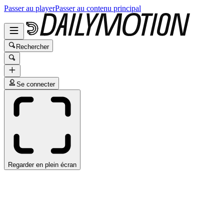
Passer au player
Passer au contenu principal
Rechercher
Se connecter
Regarder en plein écran