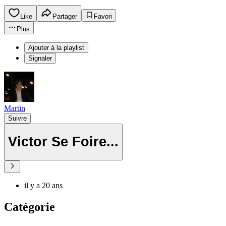
Like
Partager
Favori
Plus
Ajouter à la playlist
Signaler
Martin
Suivre
Victor Se Foire...
il y a 20 ans
Catégorie