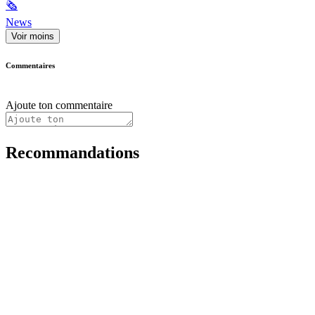
🗞
News
Voir moins
Commentaires
Ajoute ton commentaire
Recommandations