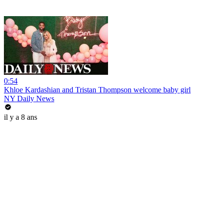
0:54
Khloe Kardashian and Tristan Thompson welcome baby girl
NY Daily News
il y a 8 ans