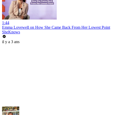
1:44
Emma Lovewell on How She Came Back From Her Lowest Point
SheKnows
il y a 3 ans