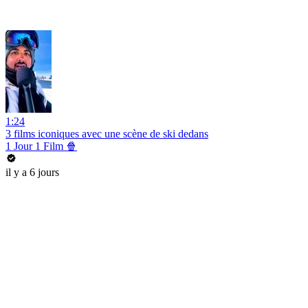
1:24
3 films iconiques avec une scène de ski dedans
1 Jour 1 Film 🍿
il y a 6 jours