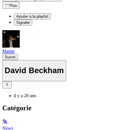
Plus
Ajouter à la playlist
Signaler
Martin
Suivre
David Beckham
il y a 20 ans
Catégorie
🗞
News