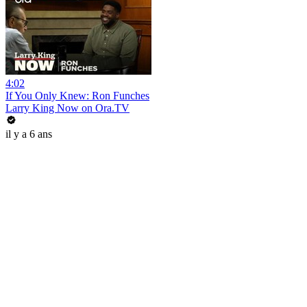
4:02
If You Only Knew: Ron Funches
Larry King Now on Ora.TV
il y a 6 ans