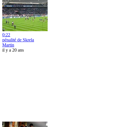
0:22
pénalité de Skrela
Martin
il y a 20 ans