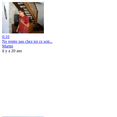
0:10
Ne rentre pas chez toi ce soir...
Martin
il y a 20 ans