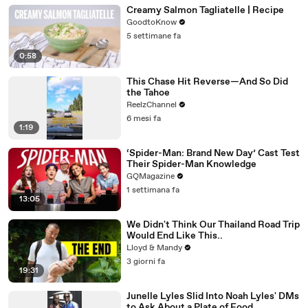
Creamy Salmon Tagliatelle | Recipe
GoodtoKnow
5 settimane fa
0:58
This Chase Hit Reverse—And So Did
the Tahoe
ReelzChannel
6 mesi fa
1:19
‘Spider-Man: Brand New Day’ Cast Test
Their Spider-Man Knowledge
GQMagazine
1 settimana fa
13:05
We Didn't Think Our Thailand Road Trip
Would End Like This..
Lloyd & Mandy
3 giorni fa
19:31
Junelle Lyles Slid Into Noah Lyles' DMs
to Ask About a Plate of Food