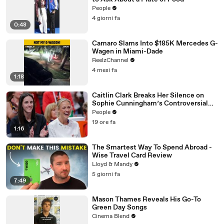
People
4 giorni fa
0:48
Camaro Slams Into $185K Mercedes G-
Wagen in Miami-Dade
ReelzChannel
4 mesi fa
1:18
Caitlin Clark Breaks Her Silence on
Sophie Cunningham’s Controversial
Anti-Transgender Comments
People
19 ore fa
1:16
The Smartest Way To Spend Abroad -
Wise Travel Card Review
Lloyd & Mandy
5 giorni fa
7:49
Mason Thames Reveals His Go-To
Green Day Songs
Cinema Blend