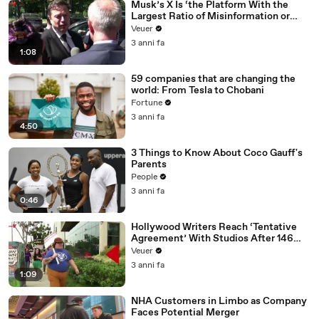
Musk’s X Is ‘the Platform With the
Largest Ratio of Misinformation or
Disinformation’ Amongst All Social
Veuer
Media Platforms
3 anni fa
1:08
59 companies that are changing the
world: From Tesla to Chobani
Fortune
3 anni fa
4:50
3 Things to Know About Coco Gauff's
Parents
People
3 anni fa
0:46
Hollywood Writers Reach ‘Tentative
Agreement’ With Studios After 146
Day Strike
Veuer
3 anni fa
1:09
NHA Customers in Limbo as Company
Faces Potential Merger