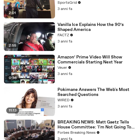
SportsGrid
3 anni fa
2:01
Vanilla Ice Explains How the 90’s
Shaped America
FACTZ
3 anni fa
2:55
Amazon’ Prime Video Will Show
Commercials Starting Next Year
Veuer
3 anni fa
0:36
Pokimane Answers The Web's Most
Searched Questions
WIRED
3 anni fa
11:13
BREAKING NEWS: Matt Gaetz Tells
House Committee: 'I'm Not Going To
Vote For A Continuing Resolution'
Forbes Breaking News
3 anni fa