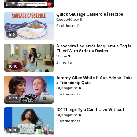
4:16
Quick Sausage Casserole | Recipe
GoodtoKnow
6 settimane fa
1:19
Alexandra Leclerc’s Jacquemus Bag Is
Filled With Strictly Basics
Vogue
2 mesi fa
10:10
Jeremy Allen White & Ayo Edebiri Take
a Friendship Quiz
GQMagazine
5 settimane fa
15:19
10* Things Tyla Can’t Live Without
GQMagazine
2 settimane fa
10:10