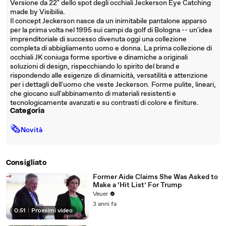
Versione da 22" dello spot degli occhiali Jeckerson Eye Catching
made by Visibilia.
Il concept Jeckerson nasce da un inimitabile pantalone apparso
per la prima volta nel 1995 sui campi da golf di Bologna -- un'idea
imprenditoriale di successo divenuta oggi una collezione
completa di abbigliamento uomo e donna. La prima collezione di
occhiali JK coniuga forme sportive e dinamiche a originali
soluzioni di design, rispecchiando lo spirito del brand e
rispondendo alle esigenze di dinamicità, versatilità e attenzione
per i dettagli dell'uomo che veste Jeckerson. Forme pulite, lineari,
che giocano sull'abbinamento di materiali resistenti e
tecnologicamente avanzati e su contrasti di colore e finiture.
Categoria
🗞
Novità
Consigliato
Former Aide Claims She Was Asked to
Make a ‘Hit List’ For Trump
Veuer
3 anni fa
0:51
|
Prossimi video