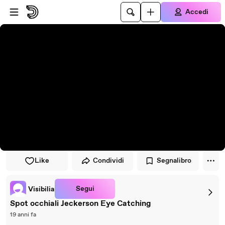
Vai al lettore
Passa al contenuto principale
Accedi
Like
Condividi
Segnalibro
Segui
Visibilia
Spot occhiali Jeckerson Eye Catching
19 anni fa