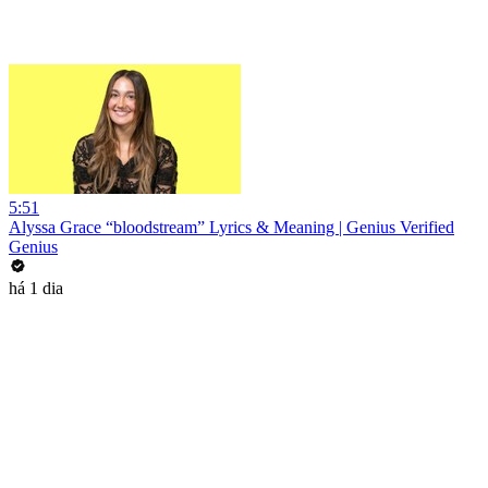
5:51
Alyssa Grace “bloodstream” Lyrics & Meaning | Genius Verified
Genius
há 1 dia