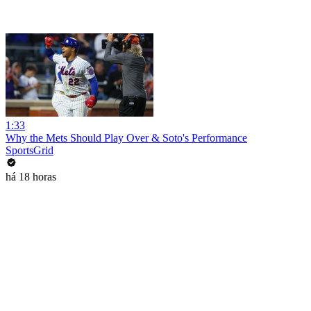
1:33
Why the Mets Should Play Over & Soto's Performance
SportsGrid
há 18 horas