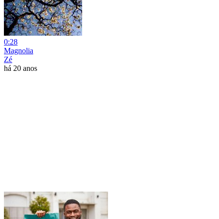
0:28
Magnolia
Zé
há 20 anos