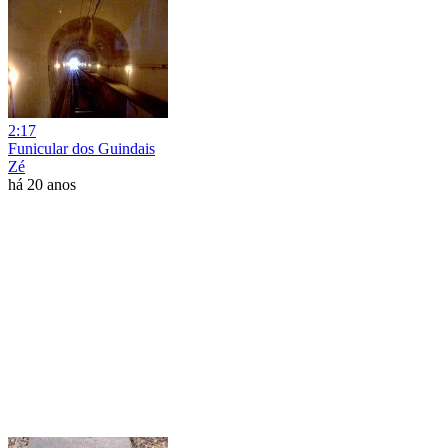
2:17
Funicular dos Guindais
Zé
há 20 anos