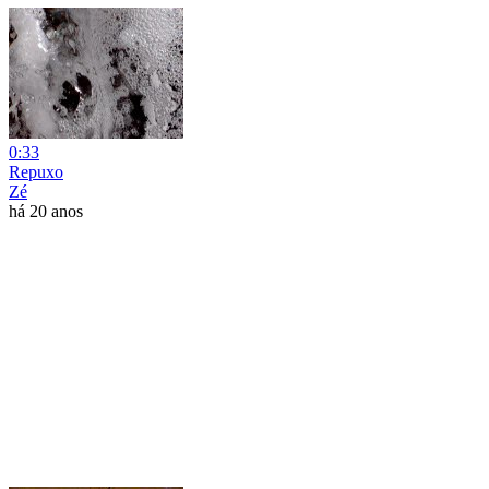
0:33
Repuxo
Zé
há 20 anos