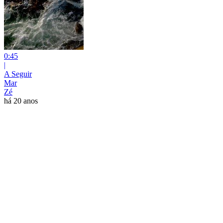
0:45
|
A Seguir
Mar
Zé
há 20 anos