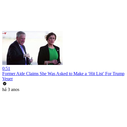
0:51
Former Aide Claims She Was Asked to Make a ‘Hit List’ For Trump
Veuer
há 3 anos