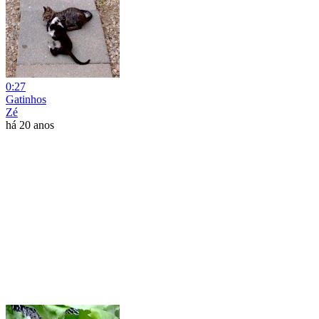
0:27
Gatinhos
Zé
há 20 anos