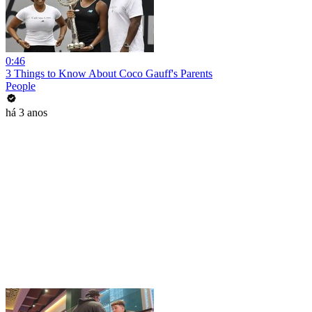
0:46
3 Things to Know About Coco Gauff's Parents
People
há 3 anos