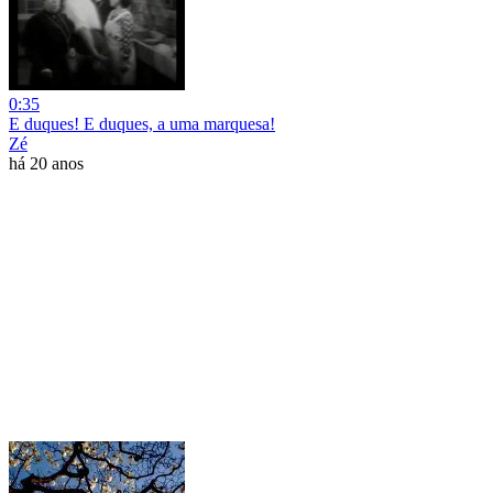
0:35
E duques! E duques, a uma marquesa!
Zé
há 20 anos