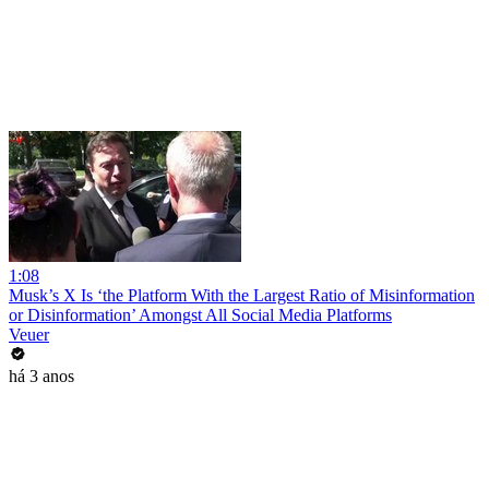
1:08
Musk’s X Is ‘the Platform With the Largest Ratio of Misinformation
or Disinformation’ Amongst All Social Media Platforms
Veuer
há 3 anos