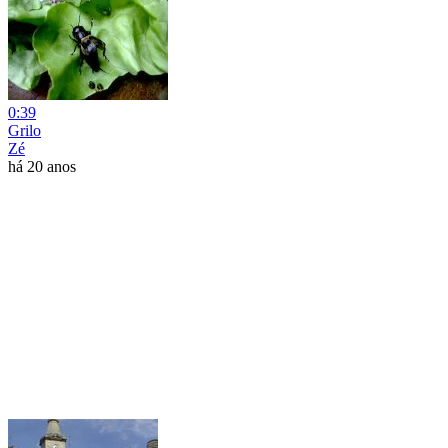
0:39
Grilo
Zé
há 20 anos