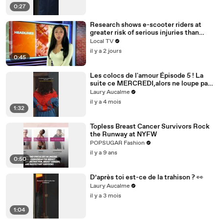
0:27
Research shows e-scooter riders at
greater risk of serious injuries than
cyclists and motorcyclists
Local TV
il y a 2 jours
0:45
Les colocs de l'amour Épisode 5 ! La
suite ce MERCREDI,alors ne loupe pas
ça! Épisode 5/8 pour la saison 2
Laury Aucalme
il y a 4 mois
1:32
Topless Breast Cancer Survivors Rock
the Runway at NYFW
POPSUGAR Fashion
il y a 9 ans
0:50
D’après toi est-ce de la trahison ? 👀
Laury Aucalme
il y a 3 mois
1:04