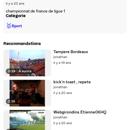
il y a 20 ans
championnat de france de ligue 1
Catégorie
🥇
Sport
Recommandations
Tampere Bordeaux
jonathan
il y a 19 ans
0:24
|
À suivre
kick'n toast , repete
jonathan
il y a 20 ans
2:35
Webgirondins.Etienne06HQ
jonathan
il y a 20 ans