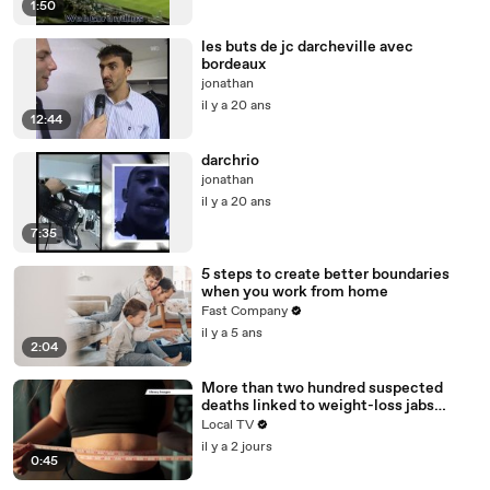
1:50
les buts de jc darcheville avec
bordeaux
jonathan
il y a 20 ans
12:44
darchrio
jonathan
il y a 20 ans
7:35
5 steps to create better boundaries
when you work from home
Fast Company
il y a 5 ans
2:04
More than two hundred suspected
deaths linked to weight-loss jabs
reported to regulator
Local TV
il y a 2 jours
0:45