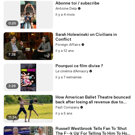
Abonne toi / subscribe
Antoine Delp
il y a 4 mois
0:25
Sarah Holewinski on Civilians in
Conflict
Foreign Affairs
il y a 12 ans
7:38
Pourquoi ce film divise ?
Le cinéma d'Amaury
il y a 7 semaines
2:26
How American Ballet Theatre bounced
back after losing all revenue due to
COVID
Fast Company
il y a 5 ans
11:34
Russell Westbrook Tells Fan To 'Shut
The F--k Up' For Telling To Him To How