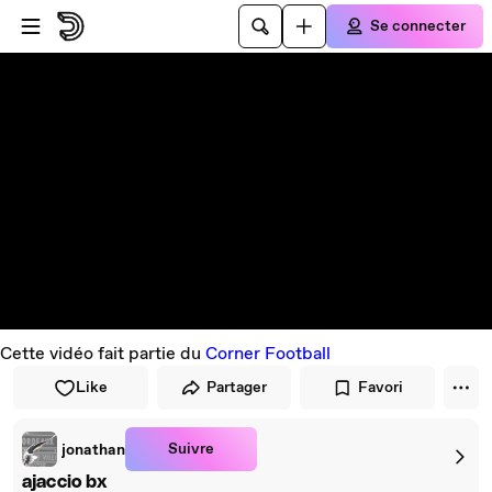
Passer au player
Passer au contenu principal
Se connecter
Cette vidéo fait partie du
Corner Football
Like
Partager
Favori
Suivre
jonathan
ajaccio bx