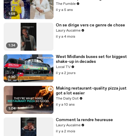
To Play Better
The Fumble
il y a 5 ans
1:58
On se dirige vers ce genre de chose
Laury Aucalme
il y a 4 mois
1:34
West Midlands buses set for biggest
shake-up in decades
Local TV
il y a 2 jours
1:30
Making restaurant-quality pizza just
got a lot easier
The Daily Dot
il y a 10 ans
1:04
Comment la rendre heureuse
Laury Aucalme
il y a 2 mois