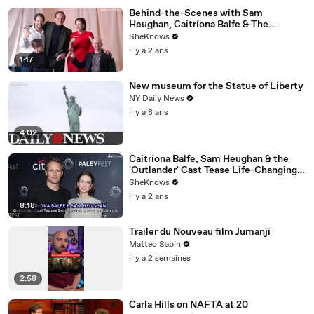
Behind-the-Scenes with Sam
Heughan, Caitríona Balfe & The
'Outlander' Cast
SheKnows
il y a 2 ans
1:17
New museum for the Statue of Liberty
NY Daily News
il y a 8 ans
4:02
Caitríona Balfe, Sam Heughan & the
'Outlander' Cast Tease Life-Changing
Moments for Season 7 Part 2
SheKnows
il y a 2 ans
8:18
Trailer du Nouveau film Jumanji
Matteo Sapin
il y a 2 semaines
2:58
Carla Hills on NAFTA at 20