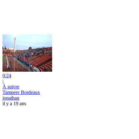
0:24
|
À suivre
Tampere Bordeaux
jonathan
il y a 19 ans