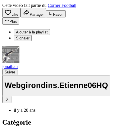
Cette vidéo fait partie du
Corner Football
Like
Partager
Favori
Plus
Ajouter à la playlist
Signaler
jonathan
Suivre
Webgirondins.Etienne06HQ
il y a 20 ans
Catégorie