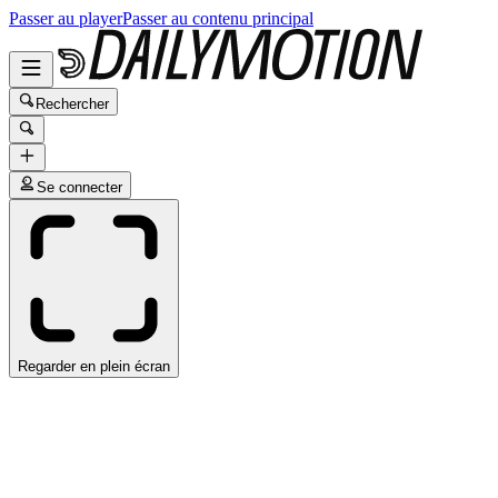
Passer au player
Passer au contenu principal
Rechercher
Se connecter
Regarder en plein écran