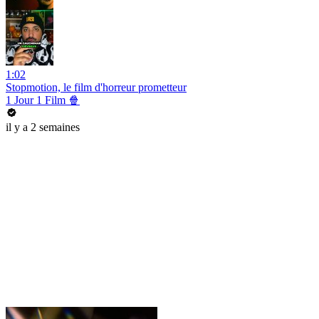
1:02
Stopmotion, le film d'horreur prometteur
1 Jour 1 Film 🍿
il y a 2 semaines