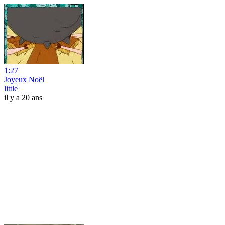
1:27
Joyeux Noël
little
il y a 20 ans