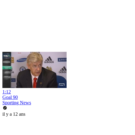
1:12
Goal 90
Sporting News
il y a 12 ans