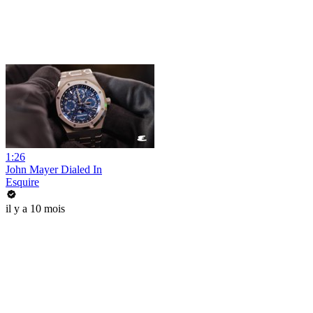
1:26
John Mayer Dialed In
Esquire
il y a 10 mois