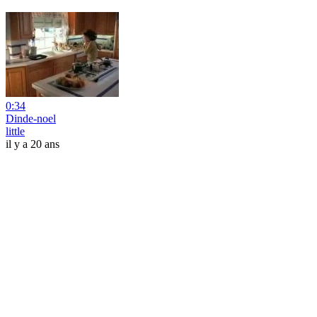
0:34
Dinde-noel
little
il y a 20 ans