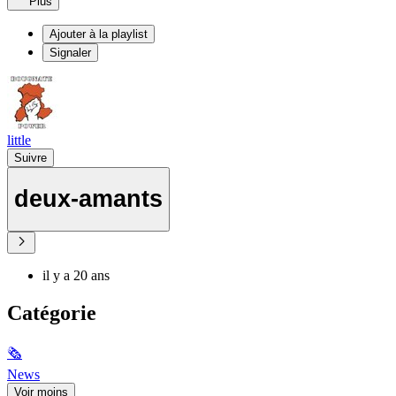
Plus
Ajouter à la playlist
Signaler
little
Suivre
deux-amants
il y a 20 ans
Catégorie
🗞
News
Voir moins