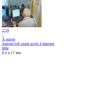
2:19
|
À suivre
Journal tv8: point accès à Internet
little
il y a 17 ans