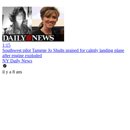
1:15
Southwest pilot Tammie Jo Shults praised for calmly landing plane
after engine exploded
NY Daily News
il y a 8 ans