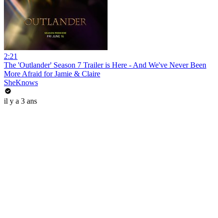
2:21
The 'Outlander' Season 7 Trailer is Here - And We've Never Been
More Afraid for Jamie & Claire
SheKnows
il y a 3 ans