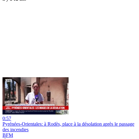
0:57
Pyrénées-Orientales: à Rodès, place à la désolation après le passage
des incendies
BFM