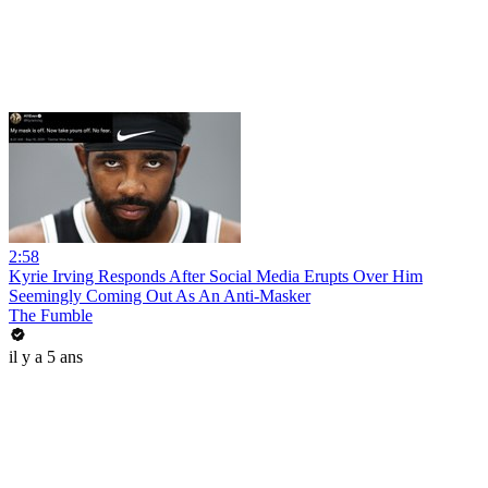
2:58
Kyrie Irving Responds After Social Media Erupts Over Him
Seemingly Coming Out As An Anti-Masker
The Fumble
il y a 5 ans