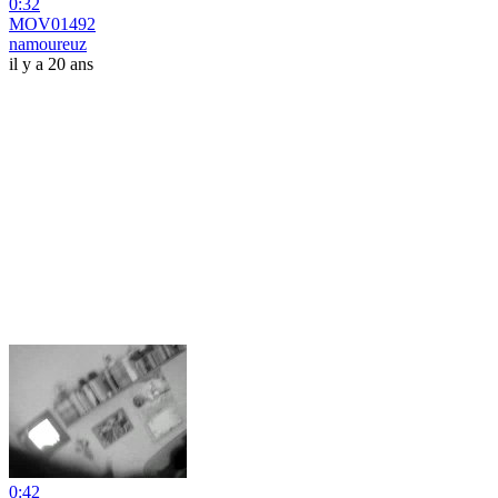
0:32
MOV01492
namoureuz
il y a 20 ans
0:42