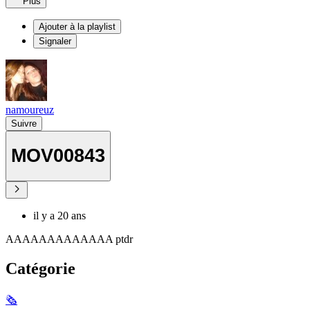
Plus
Ajouter à la playlist
Signaler
namoureuz
Suivre
MOV00843
il y a 20 ans
AAAAAAAAAAAAA ptdr
Catégorie
🗞