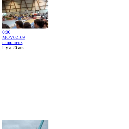
0:06
MOV02169
namoureuz
il y a 20 ans