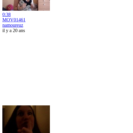
0:38
MOV01461
namoureuz
il y a 20 ans