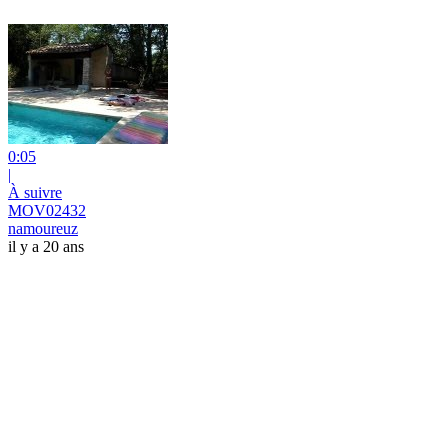
0:05
|
À suivre
MOV02432
namoureuz
il y a 20 ans