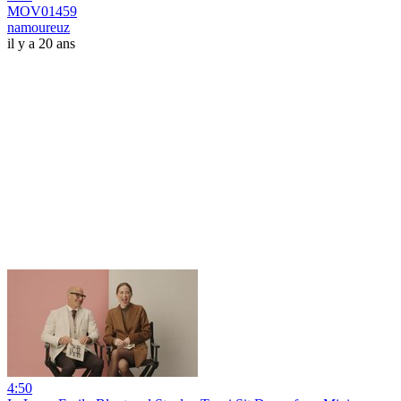
MOV01459
namoureuz
il y a 20 ans
4:50