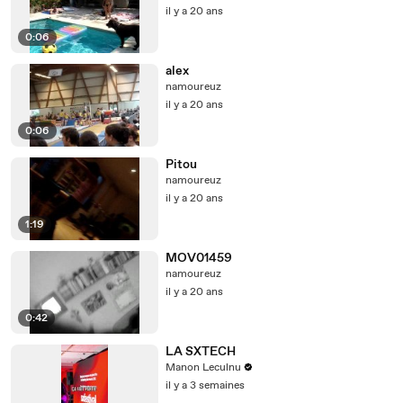
il y a 20 ans
0:06
alex
namoureuz
il y a 20 ans
0:06
Pitou
namoureuz
il y a 20 ans
1:19
MOV01459
namoureuz
il y a 20 ans
0:42
LA SXTECH
Manon Leculnu
il y a 3 semaines