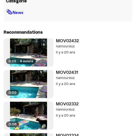
Catégorie
🗞
News
Recommandations
MOV02432
namoureuz
il y a 20 ans
0:05
|
À suivre
MOV02431
namoureuz
il y a 20 ans
0:03
MOV02332
namoureuz
il y a 20 ans
0:06
MOV02334