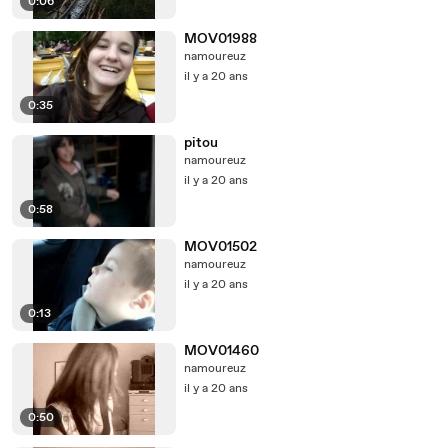
0:06
MOV01988
namoureuz
il y a 20 ans
0:35
pitou
namoureuz
il y a 20 ans
0:58
MOV01502
namoureuz
il y a 20 ans
0:13
MOV01460
namoureuz
il y a 20 ans
0:50