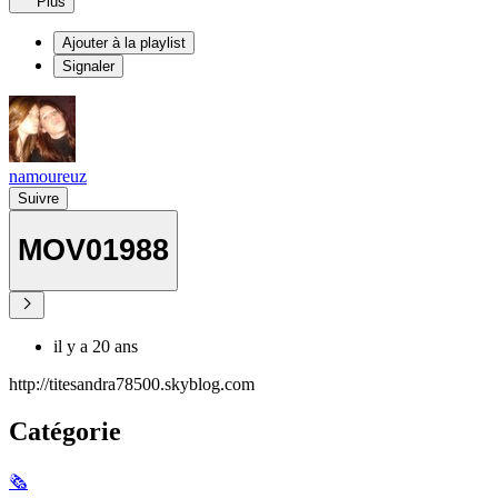
Plus
Ajouter à la playlist
Signaler
namoureuz
Suivre
MOV01988
il y a 20 ans
http://titesandra78500.skyblog.com
Catégorie
🗞