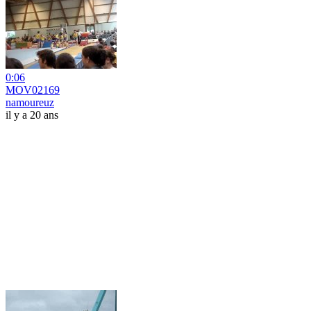
0:06
MOV02169
namoureuz
il y a 20 ans