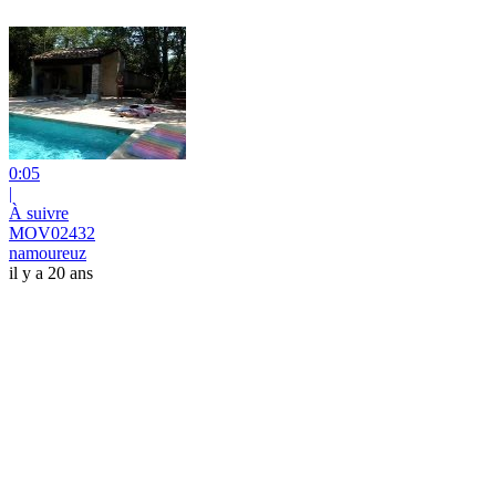
0:05
|
À suivre
MOV02432
namoureuz
il y a 20 ans