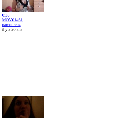
0:38
MOV01461
namoureuz
il y a 20 ans