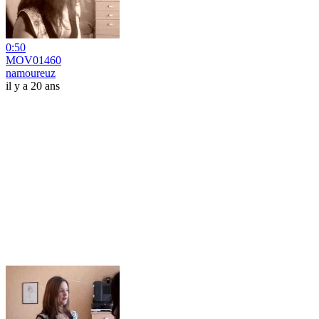
0:50
MOV01460
namoureuz
il y a 20 ans