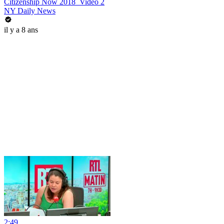
Citizenship Now 2018_Video 2
NY Daily News
il y a 8 ans
2:49