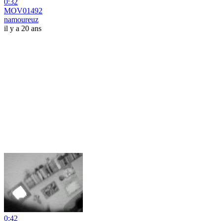
0:32
MOV01492
namoureuz
il y a 20 ans
0:42