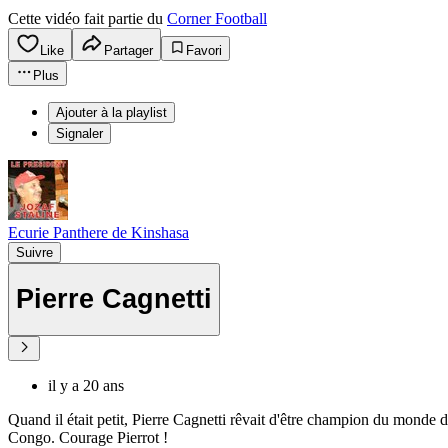
Cette vidéo fait partie du
Corner Football
Like
Partager
Favori
Plus
Ajouter à la playlist
Signaler
Ecurie Panthere de Kinshasa
Suivre
Pierre Cagnetti
il y a 20 ans
Quand il était petit, Pierre Cagnetti rêvait d'être champion du monde 
Congo. Courage Pierrot !