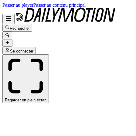
Passer au player
Passer au contenu principal
Rechercher
Se connecter
Regarder en plein écran