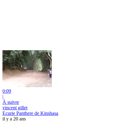
0:09
|
À suivre
vincent gillet
Ecurie Panthere de Kinshasa
il y a 20 ans