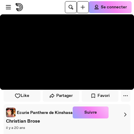
Passer au player
Passer au contenu principal
Se connecter
Like
Partager
Favori
Suivre
Ecurie Panthere de Kinshasa
Christian Brose
il y a 20 ans