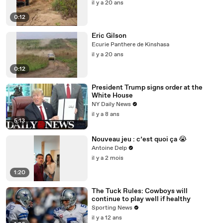
il y a 20 ans
0:12
Eric Gilson
Ecurie Panthere de Kinshasa
il y a 20 ans
0:12
President Trump signs order at the
White House
NY Daily News
il y a 8 ans
5:13
Nouveau jeu : c’est quoi ça 😭
Antoine Delp
il y a 2 mois
1:20
The Tuck Rules: Cowboys will
continue to play well if healthy
Sporting News
il y a 12 ans