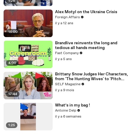
1:26
Alex Motyl on the Ukraine Crisis
Foreign Affairs
il y a 12 ans
15:00
Brandlive reinvents the long and
tedious all hands meeting
Fast Company
il y a 5 ans
4:00
Brittany Snow Judges Her Characters,
from 'The Hunting Wives' to 'Pitch
Perfect'
SELF Magazine
il y a 9 mois
17:44
What’s in my bag !
Antoine Delp
il y a 6 semaines
1:25