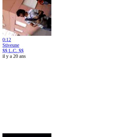
0:12
Stiveune
$$ L.C. $$
il y a 20 ans