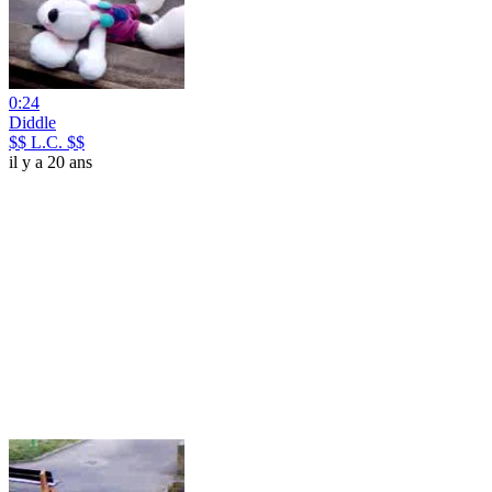
0:24
Diddle
$$ L.C. $$
il y a 20 ans