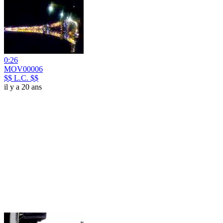
0:26
MOV00006
$$ L.C. $$
il y a 20 ans