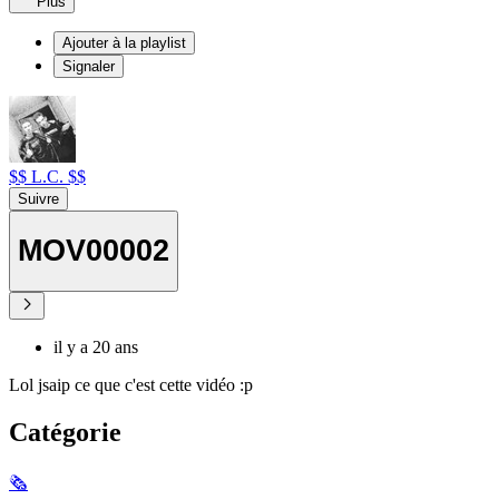
Plus
Ajouter à la playlist
Signaler
$$ L.C. $$
Suivre
MOV00002
il y a 20 ans
Lol jsaip ce que c'est cette vidéo :p
Catégorie
🗞