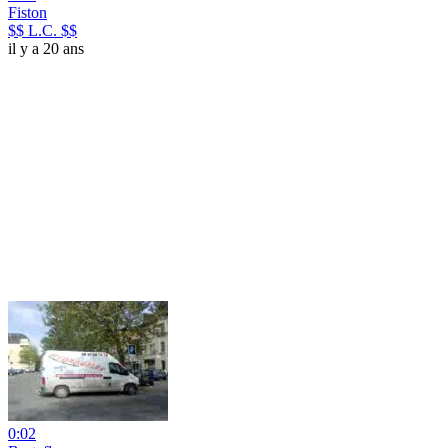
Fiston
$$ L.C. $$
il y a 20 ans
0:02