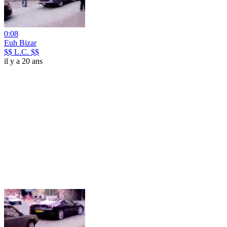
0:08
Euh Bizar
$$ L.C. $$
il y a 20 ans