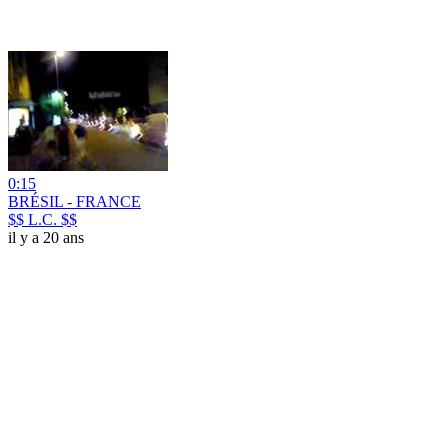
0:15
BRÉSIL - FRANCE
$$ L.C. $$
il y a 20 ans