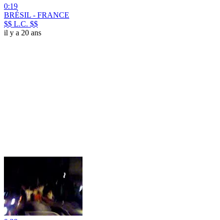
0:19
BRÉSIL - FRANCE
$$ L.C. $$
il y a 20 ans