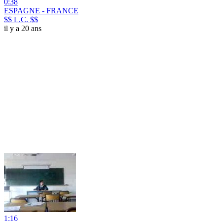
0:38
ESPAGNE - FRANCE
$$ L.C. $$
il y a 20 ans
1:16