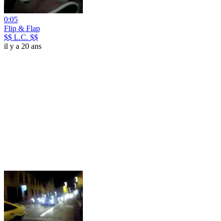
0:05
Flip & Flap
$$ L.C. $$
il y a 20 ans