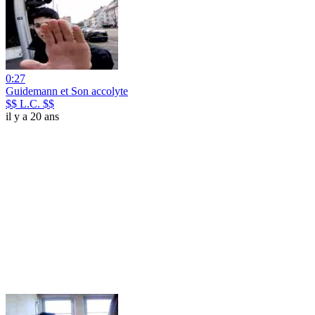
0:27
Guidemann et Son accolyte
$$ L.C. $$
il y a 20 ans