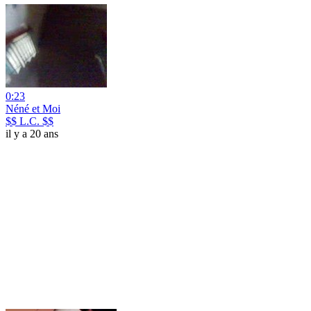
0:23
Néné et Moi
$$ L.C. $$
il y a 20 ans