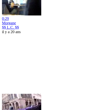
0:29
Morgane
$$ L.C. $$
il y a 20 ans