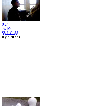
0:24
Jo, Mo
$$ L.C. $$
il y a 20 ans