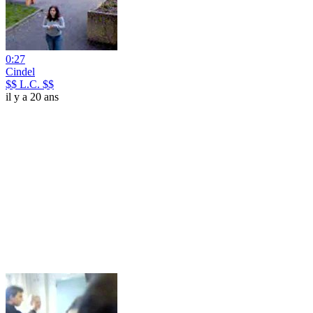
0:27
Cindel
$$ L.C. $$
il y a 20 ans