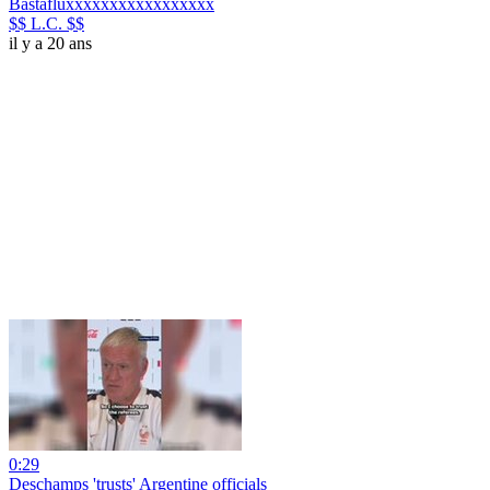
Bastafluxxxxxxxxxxxxxxxxx
$$ L.C. $$
il y a 20 ans
0:29
Deschamps 'trusts' Argentine officials