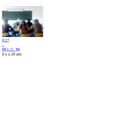
0:27
..
$$ L.C. $$
il y a 20 ans