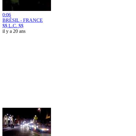
0:06
BRÉSIL - FRANCE
$$ L.C. $$
il y a 20 ans