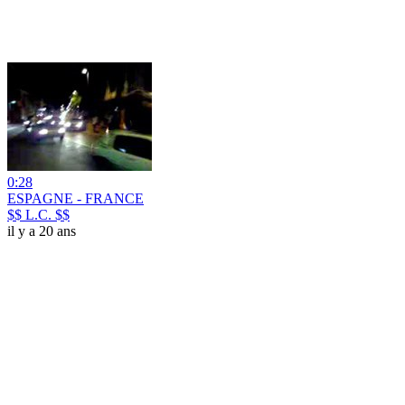
0:28
ESPAGNE - FRANCE
$$ L.C. $$
il y a 20 ans