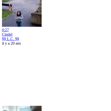
0:27
Cindel
$$ L.C. $$
il y a 20 ans