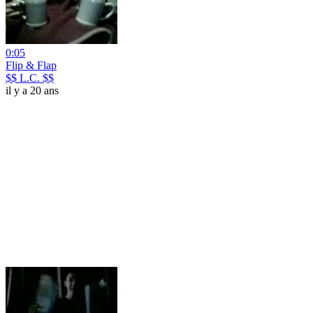
0:05
Flip & Flap
$$ L.C. $$
il y a 20 ans