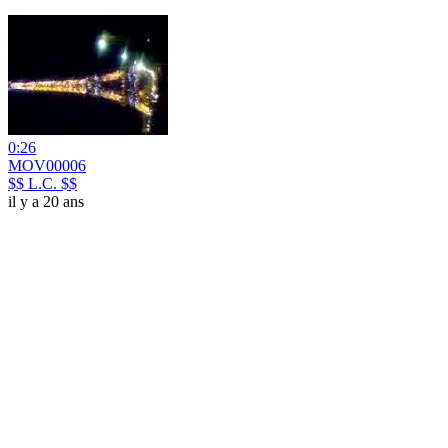
0:26
MOV00006
$$ L.C. $$
il y a 20 ans