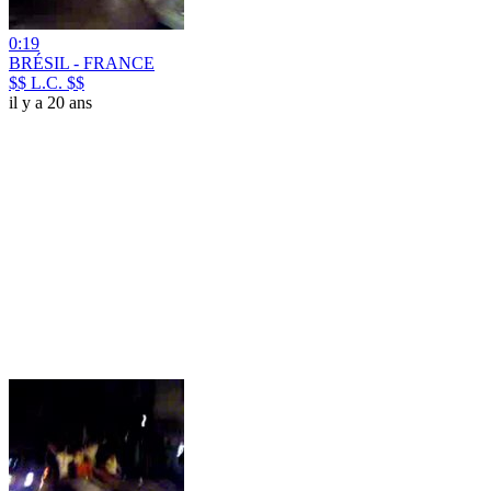
0:19
BRÉSIL - FRANCE
$$ L.C. $$
il y a 20 ans