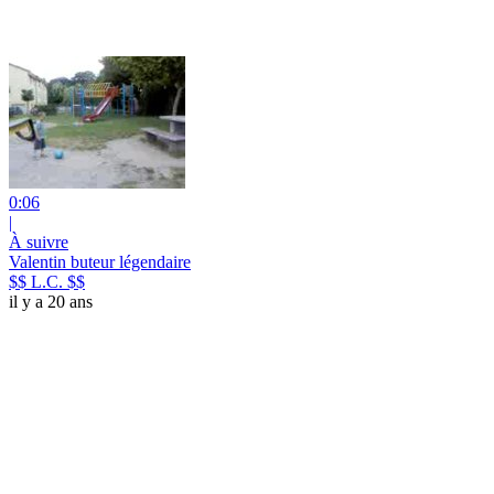
0:06
|
À suivre
Valentin buteur légendaire
$$ L.C. $$
il y a 20 ans