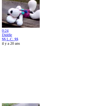
0:24
Diddle
$$ L.C. $$
il y a 20 ans