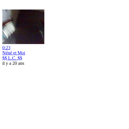
0:23
Néné et Moi
$$ L.C. $$
il y a 20 ans