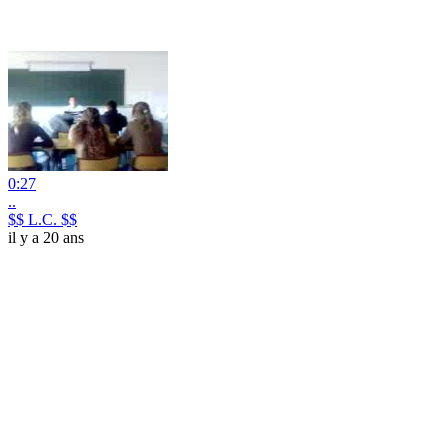
0:27
..
$$ L.C. $$
il y a 20 ans