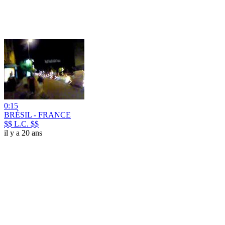
0:15
BRÉSIL - FRANCE
$$ L.C. $$
il y a 20 ans