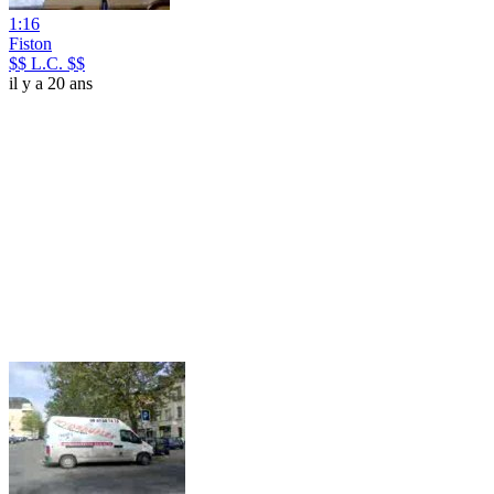
1:16
Fiston
$$ L.C. $$
il y a 20 ans