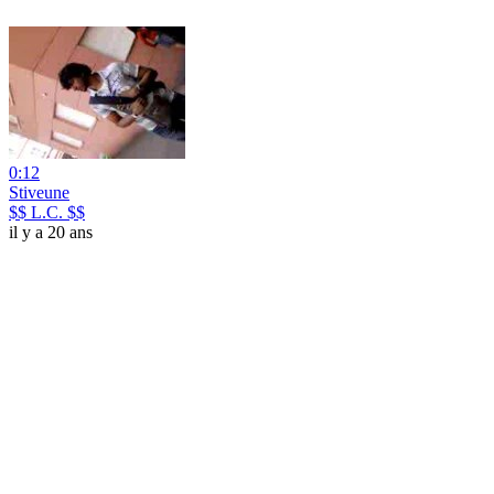
0:12
Stiveune
$$ L.C. $$
il y a 20 ans