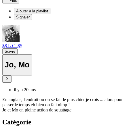
Plus
Ajouter à la playlist
Signaler
$$ L.C. $$
Suivre
Jo, Mo
il y a 20 ans
En anglais, l'endroit ou on se fait le plus chier je crois ... alors pour
passer le temps eh bien on fait nimp !
Jo et Mo en pleine action de squattage
Catégorie