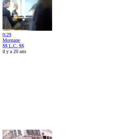
0:29
Morgane
$$ L.C. $$
il y a 20 ans