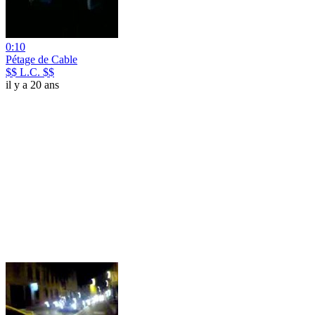
0:10
Pétage de Cable
$$ L.C. $$
il y a 20 ans