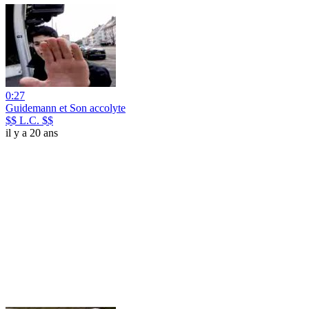
0:27
Guidemann et Son accolyte
$$ L.C. $$
il y a 20 ans