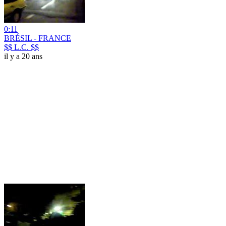
0:11
BRÉSIL - FRANCE
$$ L.C. $$
il y a 20 ans