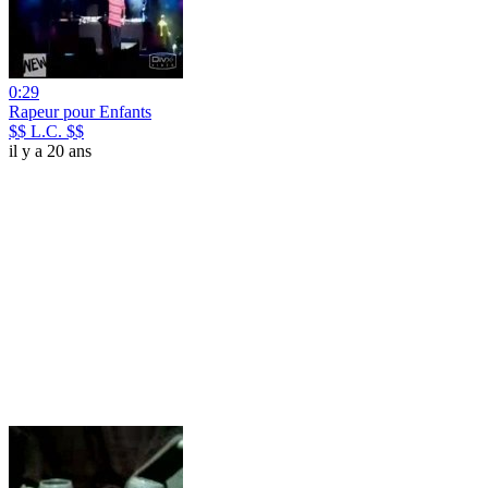
0:29
Rapeur pour Enfants
$$ L.C. $$
il y a 20 ans