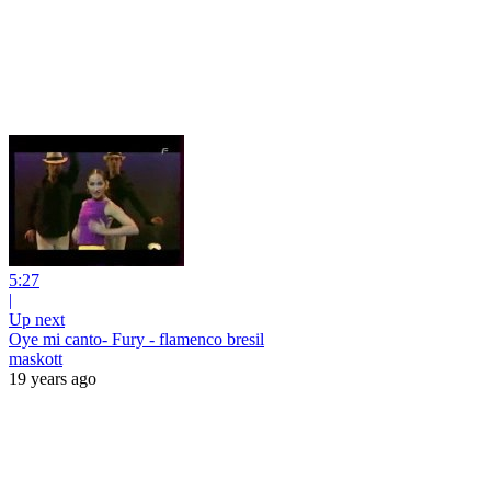
5:27
|
Up next
Oye mi canto- Fury - flamenco bresil
maskott
19 years ago