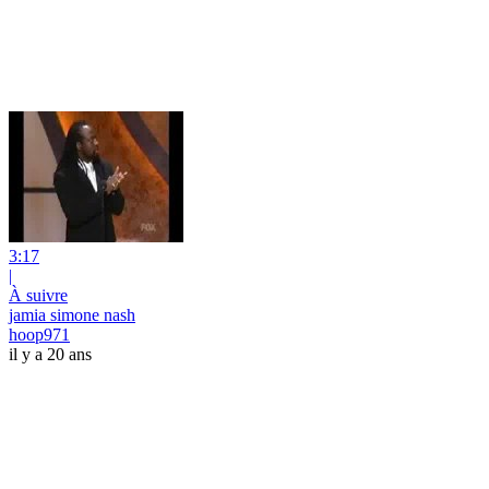
3:17
|
À suivre
jamia simone nash
hoop971
il y a 20 ans