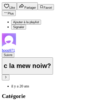
Like
Partager
Favori
Plus
Ajouter à la playlist
Signaler
hoop971
Suivre
c la mew noiw?
il y a 20 ans
Catégorie