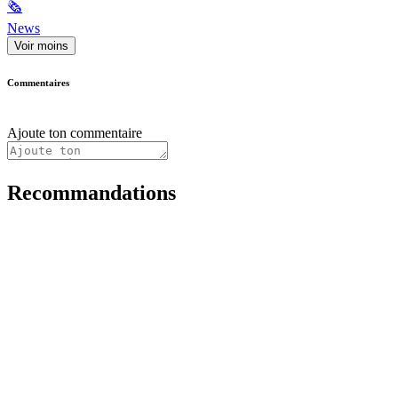
🗞
News
Voir moins
Commentaires
Ajoute ton commentaire
Recommandations