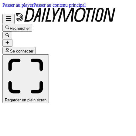
Passer au player
Passer au contenu principal
Rechercher
Se connecter
Regarder en plein écran