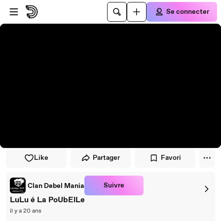
Passer au player
Passer au contenu principal
Se connecter
Like
Partager
Favori
Suivre
Clan Debel Mania
LuLu é La PoUbElLe
il y a 20 ans