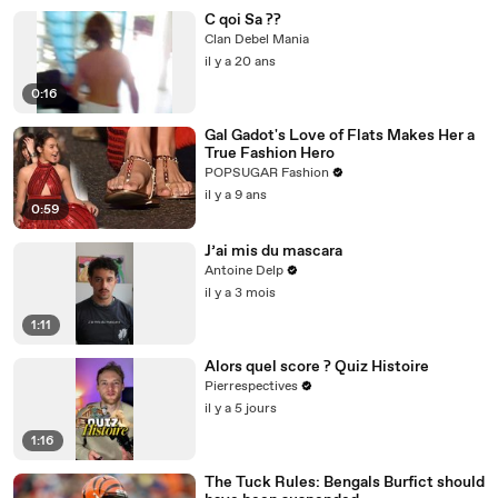
C qoi Sa ??
Clan Debel Mania
il y a 20 ans
0:16
Gal Gadot's Love of Flats Makes Her a
True Fashion Hero
POPSUGAR Fashion
il y a 9 ans
0:59
J’ai mis du mascara
Antoine Delp
il y a 3 mois
1:11
Alors quel score ? Quiz Histoire
Pierrespectives
il y a 5 jours
1:16
The Tuck Rules: Bengals Burfict should