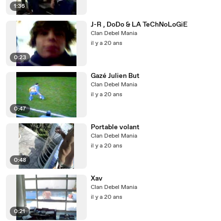
1:36
J-R , DoDo & LA TeChNoLoGiE
Clan Debel Mania
il y a 20 ans
0:23
Gazé Julien But
Clan Debel Mania
il y a 20 ans
0:47
Portable volant
Clan Debel Mania
il y a 20 ans
0:48
Xav
Clan Debel Mania
il y a 20 ans
0:21