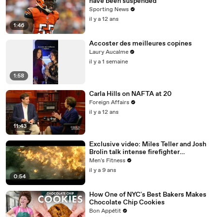
have been suspended
Sporting News
il y a 12 ans
1:46
Accoster des meilleures copines
Laury Aucalme
il y a 1 semaine
1:58
Carla Hills on NAFTA at 20
Foreign Affairs
il y a 12 ans
11:43
Exclusive video: Miles Teller and Josh
Brolin talk intense firefighter
bootcamp for ‘Only the Brave’
Men's Fitness
il y a 9 ans
0:54
How One of NYC's Best Bakers Makes
Chocolate Chip Cookies
Bon Appétit