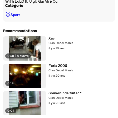
WiTh LoLO lUlU gUiGui Mi & Co.
Catégorie
🥇
Sport
Recommandations
Xav
Clan Debel Mania
il y a 19 ans
0:58
|
À suivre
Feria 2006
Clan Debel Mania
il y a 20 ans
0:19
Souvenir de fuite^^
Clan Debel Mania
il y a 20 ans
0:04