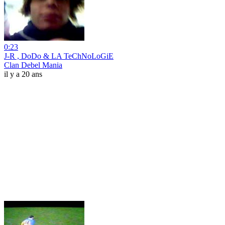
0:23
J-R , DoDo & LA TeChNoLoGiE
Clan Debel Mania
il y a 20 ans