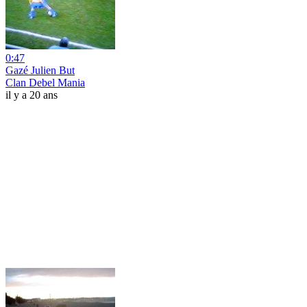
0:47
Gazé Julien But
Clan Debel Mania
il y a 20 ans