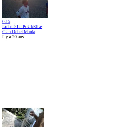
0:15
LuLu é La PoUbElLe
Clan Debel Mania
il y a 20 ans