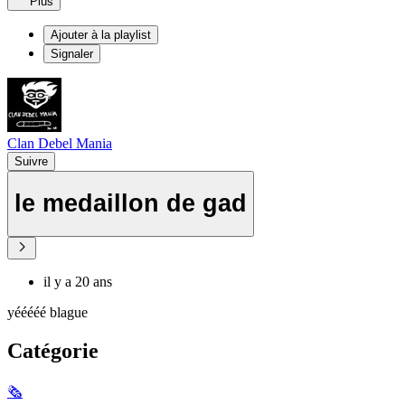
Plus
Ajouter à la playlist
Signaler
Clan Debel Mania
Suivre
le medaillon de gad
il y a 20 ans
yééééé blague
Catégorie
🗞