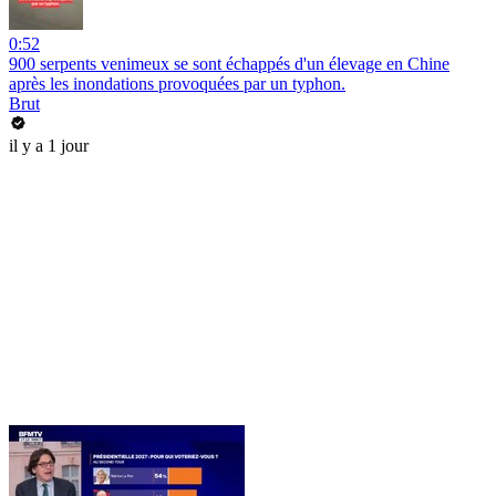
0:52
900 serpents venimeux se sont échappés d'un élevage en Chine
après les inondations provoquées par un typhon.
Brut
il y a 1 jour