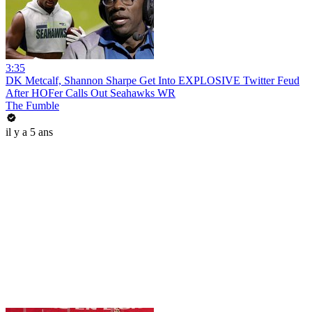
3:35
DK Metcalf, Shannon Sharpe Get Into EXPLOSIVE Twitter Feud
After HOFer Calls Out Seahawks WR
The Fumble
il y a 5 ans