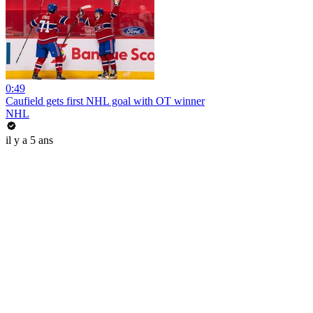
0:49
Caufield gets first NHL goal with OT winner
NHL
il y a 5 ans