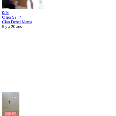
0:16
C qoi Sa ??
Clan Debel Mania
il y a 20 ans