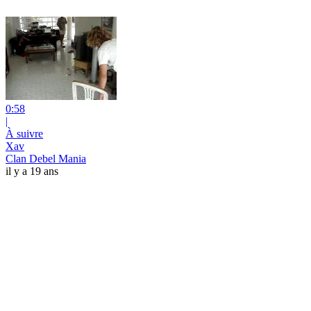
0:58
|
À suivre
Xav
Clan Debel Mania
il y a 19 ans