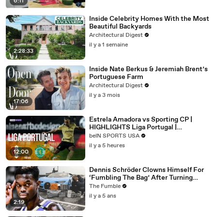
6:11
Inside Celebrity Homes With the Most
Beautiful Backyards
Architectural Digest
il y a 1 semaine
2:28:33
Inside Nate Berkus & Jeremiah Brent’s
Portuguese Farm
Architectural Digest
il y a 3 mois
17:06
Estrela Amadora vs Sporting CP |
HIGHLIGHTS Liga Portugal |
08/08/2026 | beIN SPORTS USA
beIN SPORTS USA
il y a 5 heures
12:00
Dennis Schröder Clowns Himself For
‘Fumbling The Bag’ After Turning
Down $84m From The Lakers
The Fumble
il y a 5 ans
2:19