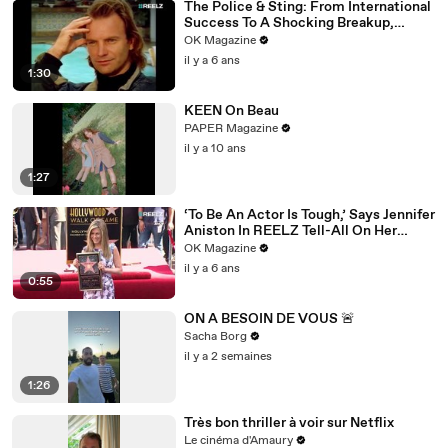
The Police & Sting: From International
Success To A Shocking Breakup,
REELZ Doc Digs Deep: Watch
OK Magazine
il y a 6 ans
1:30
KEEN On Beau
PAPER Magazine
il y a 10 ans
1:27
‘To Be An Actor Is Tough,’ Says Jennifer
Aniston In REELZ Tell-All On Her
Highs & Lows
OK Magazine
il y a 6 ans
0:55
ON A BESOIN DE VOUS 🚨
Sacha Borg
il y a 2 semaines
1:26
Très bon thriller à voir sur Netflix
Le cinéma d'Amaury