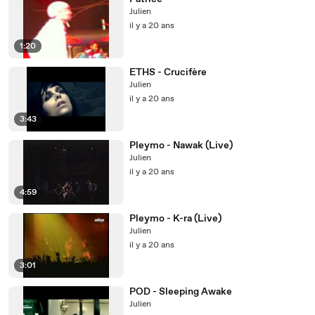
Julien
il y a 20 ans
1:20
ETHS - Crucifère
Julien
il y a 20 ans
3:43
Pleymo - Nawak (Live)
Julien
il y a 20 ans
4:59
Pleymo - K-ra (Live)
Julien
il y a 20 ans
3:01
POD - Sleeping Awake
Julien