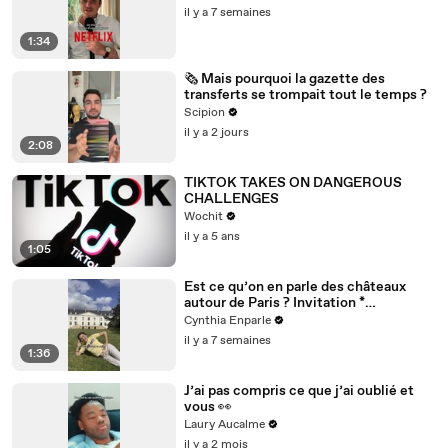
il y a 7 semaines
1:34
🗞️ Mais pourquoi la gazette des
transferts se trompait tout le temps ?
Scipion
il y a 2 jours
2:08
TIKTOK TAKES ON DANGEROUS
CHALLENGES
Wochit
il y a 5 ans
1:05
Est ce qu’on en parle des châteaux
autour de Paris ? Invitation *
@dolceversailles
Cynthia Enparle
il y a 7 semaines
1:36
J’ai pas compris ce que j’ai oublié et
vous 👀
Laury Aucalme
il y a 2 mois