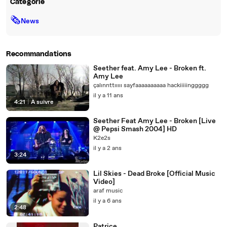
Catégorie
🗞
News
Recommandations
Seether feat. Amy Lee - Broken ft.
Amy Lee
çalınnttııııı sayfaaaaaaaaaa hackiiiiinggggg
il y a 11 ans
4:21
|
À suivre
Seether Feat Amy Lee - Broken [Live
@ Pepsi Smash 2004] HD
K2e2s
il y a 2 ans
3:24
Lil Skies - Dead Broke [Official Music
Video]
araf music
il y a 6 ans
2:48
Patrice