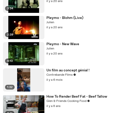
il y a 20 ans
3:34
Pleymo - Blohm (Live)
Julien
il y a 20 ans
2:39
Pleymo - New Wave
Julien
il y a 20 ans
4:10
Un film au concept génial !
Contrebande Films
il y a 6 mois
1:32
How To Render Beef Fat - Beef Tallow
Glen & Friends Cooking Food
il y a 8 ans