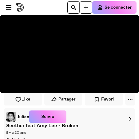
Passer au player
Passer au contenu principal
Se connecter
Like
Partager
Favori
Suivre
Julien
Seether feat Amy Lee - Broken
il y a 20 ans