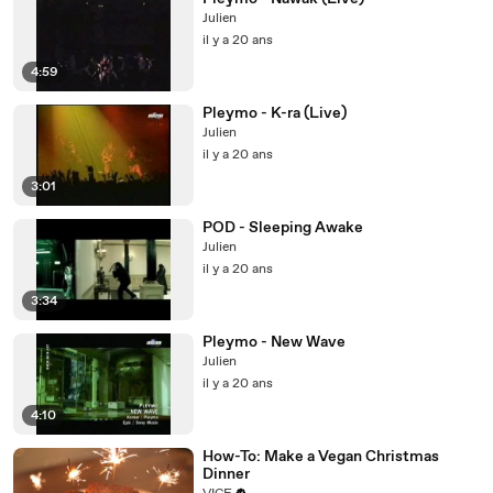
Julien
il y a 20 ans
4:59
Pleymo - K-ra (Live)
Julien
il y a 20 ans
3:01
POD - Sleeping Awake
Julien
il y a 20 ans
3:34
Pleymo - New Wave
Julien
il y a 20 ans
4:10
How-To: Make a Vegan Christmas
Dinner