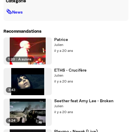
Catégorie
🗞
News
Recommandations
Patrice
Julien
il y a 20 ans
1:20
|
À suivre
ETHS - Crucifère
Julien
il y a 20 ans
3:43
Seether feat Amy Lee - Broken
Julien
il y a 20 ans
4:24
Pleymo - Nawak (Live)