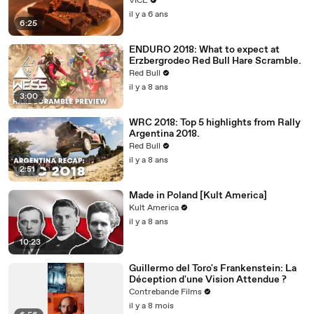
VICE
il y a 6 ans
6:25
ENDURO 2018: What to expect at
Erzbergrodeo Red Bull Hare Scramble.
Red Bull
il y a 8 ans
3:00
WRC 2018: Top 5 highlights from Rally
Argentina 2018.
Red Bull
il y a 8 ans
2:51
Made in Poland [Kult America]
Kult America
il y a 8 ans
10:23
Guillermo del Toro's Frankenstein: La
Déception d'une Vision Attendue ?
Contrebande Films
il y a 8 mois