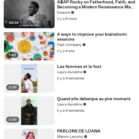
A$AP Rocky on Fatherhood, Faith, and
Becoming a Modern Renaissance Man |
What I’ve Learned | Esquire
Esquire
il y a 6 mois
33:34
4 ways to improve your brainstorm
sessions
Fast Company
il y a 6 ans
1:40
Les femmes et le foot
Laury Aucalme
il y a 4 semaines
0:39
Quand elle débarque au pire moment
Laury Aucalme
il y a 6 semaines
0:59
PARLONS DE LOANA
Manon Leculnu