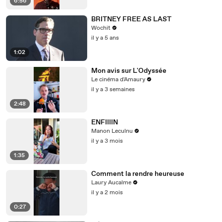
6:56
BRITNEY FREE AS LAST
Wochit
il y a 5 ans
1:02
Mon avis sur L'Odyssée
Le cinéma d'Amaury
il y a 3 semaines
2:48
ENFIIIIN
Manon Leculnu
il y a 3 mois
1:35
Comment la rendre heureuse
Laury Aucalme
il y a 2 mois
0:27