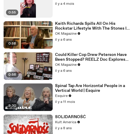
il y a 4 mois
0:55
Keith Richards Spills All On His
Rockstar Lifestyle With The Stones In
New REELZ Doc: Watch
OK Magazine
il y a 6 ans
0:58
Could Killer Cop Drew Peterson Have
Been Stopped? REELZ Doc Explores
The Murder: Watch
OK Magazine
il y a 6 ans
0:56
Spinal Tap Are Horizontal People in a
Vertical World | Esquire
Esquire
il y a 11 mois
9:30
SOLIDARNOŚĆ
Kult America
il y a 8 ans