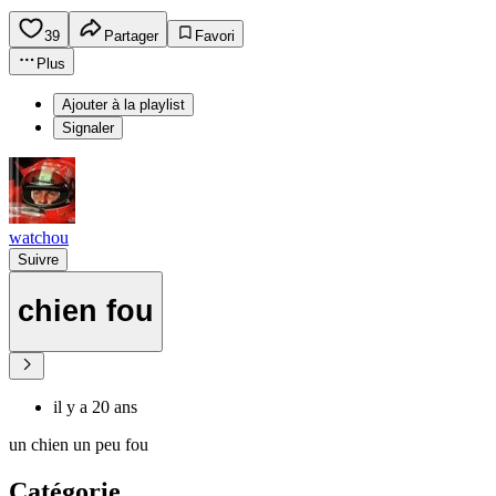
39
Partager
Favori
Plus
Ajouter à la playlist
Signaler
watchou
Suivre
chien fou
il y a 20 ans
un chien un peu fou
Catégorie