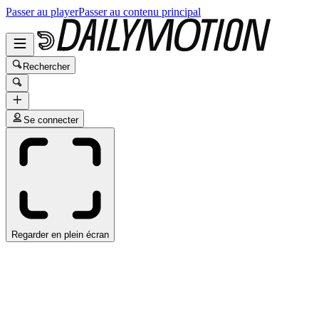
Passer au player
Passer au contenu principal
Rechercher
Se connecter
Regarder en plein écran