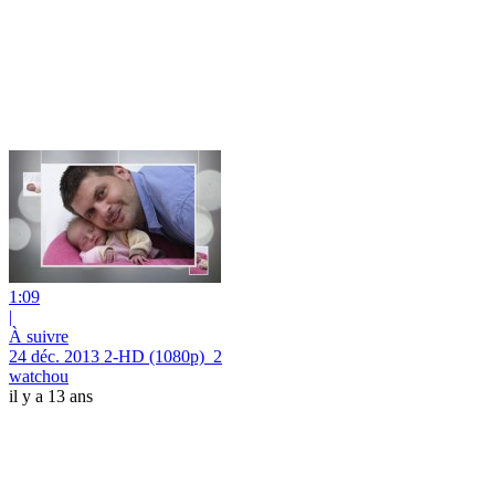
1:09
|
À suivre
24 déc. 2013 2-HD (1080p)_2
watchou
il y a 13 ans