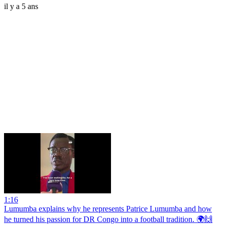
il y a 5 ans
1:16
Lumumba explains why he represents Patrice Lumumba and how
he turned his passion for DR Congo into a football tradition. 🌍🙌