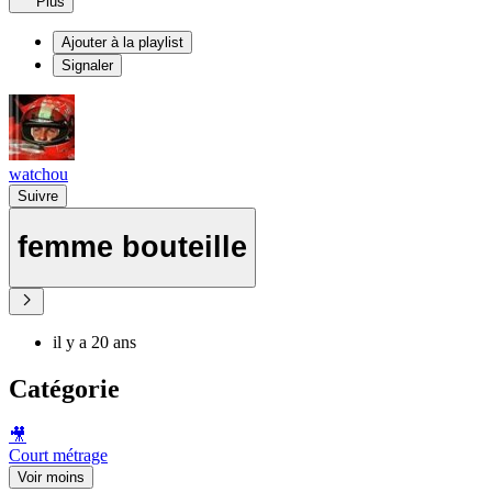
Plus
Ajouter à la playlist
Signaler
watchou
Suivre
femme bouteille
il y a 20 ans
Catégorie
🎥
Court métrage
Voir moins