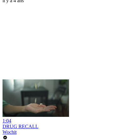
il y a 4 ans
1:04
DRUG RECALL
Wochit