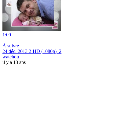
1:09
|
À suivre
24 déc. 2013 2-HD (1080p)_2
watchou
il y a 13 ans