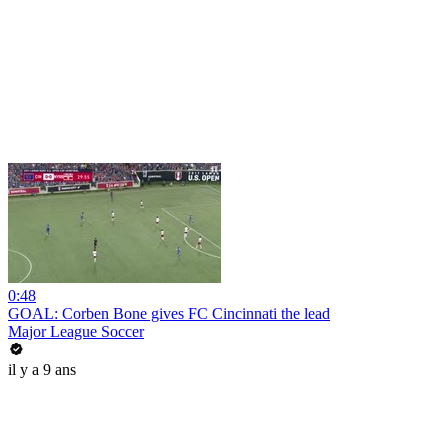
0:48
GOAL: Corben Bone gives FC Cincinnati the lead
Major League Soccer
il y a 9 ans