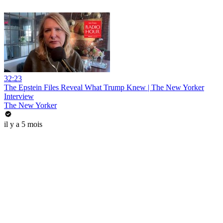
32:23
The Epstein Files Reveal What Trump Knew | The New Yorker
Interview
The New Yorker
il y a 5 mois