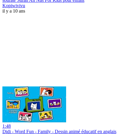
sourate Surah An Nas For Kids pour enfant
Kopiwivivu
il y a 10 ans
1:48
Didi - Word Fun - Family - Dessin animé éducatif en anglais