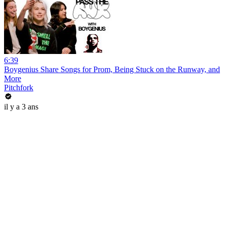
6:39
Boygenius Share Songs for Prom, Being Stuck on the Runway, and
More
Pitchfork
il y a 3 ans