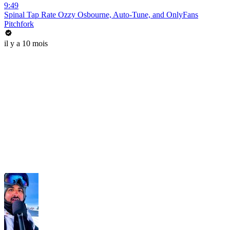
9:49
Spinal Tap Rate Ozzy Osbourne, Auto-Tune, and OnlyFans
Pitchfork
il y a 10 mois