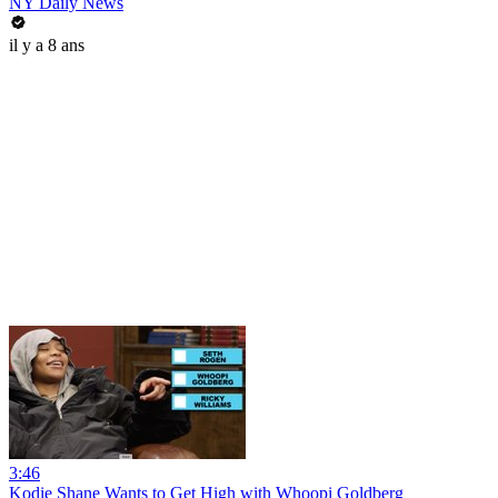
NY Daily News
il y a 8 ans
3:46
Kodie Shane Wants to Get High with Whoopi Goldberg