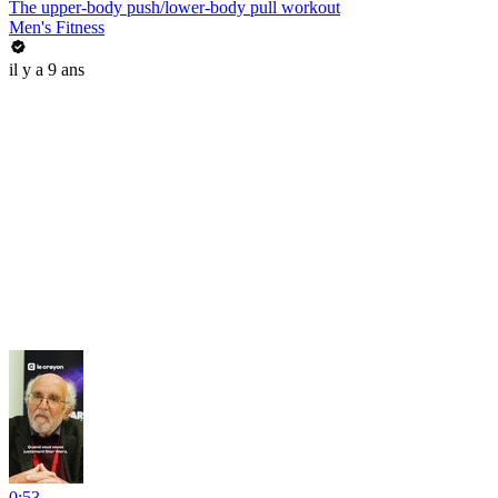
The upper-body push/lower-body pull workout
Men's Fitness
il y a 9 ans
0:53