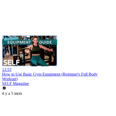
12:53
How to Use Basic Gym Equipment (Beginner's Full Body
Workout)
SELF Magazine
il y a 5 mois