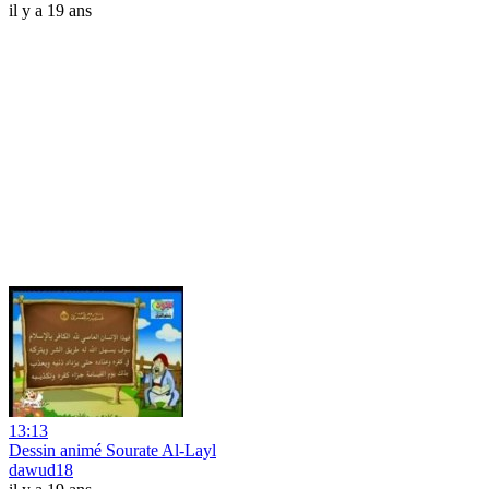
il y a 19 ans
13:13
Dessin animé Sourate Al-Layl
dawud18