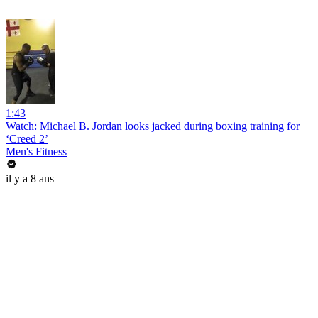
1:43
Watch: Michael B. Jordan looks jacked during boxing training for
‘Creed 2’
Men's Fitness
il y a 8 ans