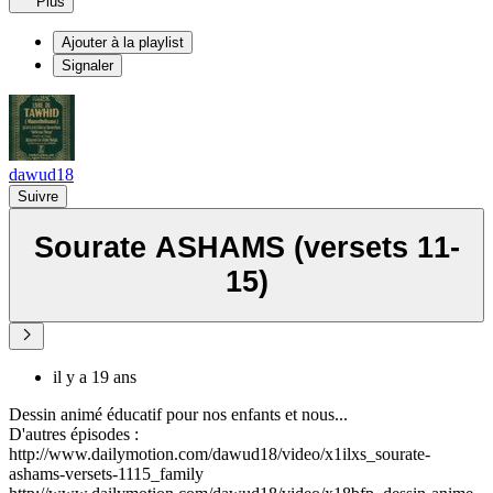
Plus
Ajouter à la playlist
Signaler
dawud18
Suivre
Sourate ASHAMS (versets 11-
15)
il y a 19 ans
Dessin animé éducatif pour nos enfants et nous...
D'autres épisodes :
http://www.dailymotion.com/dawud18/video/x1ilxs_sourate-
ashams-versets-1115_family