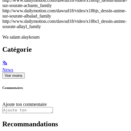
http://www.dailymotion.com/dawud18/video/x18bfp_dessin-anime-
sur-sourate-achams_family
http://www.dailymotion.com/dawud18/video/x18bjs_dessin-anime-
sur-sourate-albalad_family
http://www.dailymotion.com/dawud18/video/x18bcl_dessin-anime-
sourate-allayl_family
Wa salam alaykoum
Catégorie
🗞
News
Voir moins
Commentaires
Ajoute ton commentaire
Recommandations