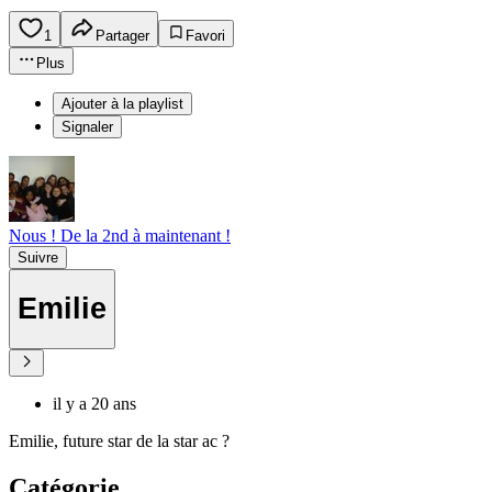
1
Partager
Favori
Plus
Ajouter à la playlist
Signaler
Nous ! De la 2nd à maintenant !
Suivre
Emilie
il y a 20 ans
Emilie, future star de la star ac ?
Catégorie