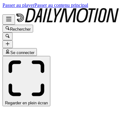
Passer au player
Passer au contenu principal
Rechercher
Se connecter
Regarder en plein écran