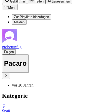
Gefällt mir
Teilen
Lesezeichen
Mehr
Zur Playliste hinzufügen
Melden
groberunfug
Folgen
Pacaro
vor 20 Jahren
Kategorie
🎈
Spaß