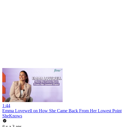
1:44
Emma Lovewell on How She Came Back From Her Lowest Point
SheKnows
il y a 3 ans