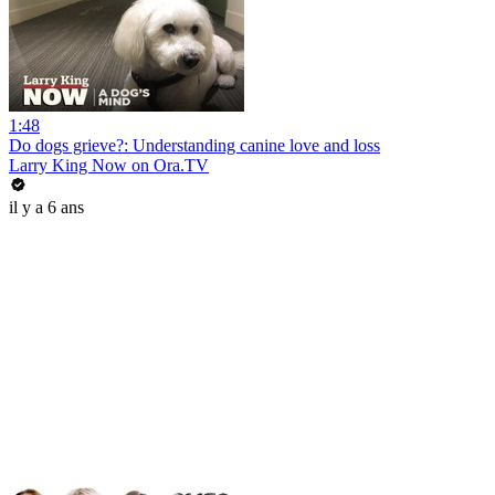
1:48
Do dogs grieve?: Understanding canine love and loss
Larry King Now on Ora.TV
il y a 6 ans