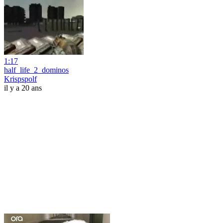
1:17
half_life_2_dominos
Krispspolf
il y a 20 ans