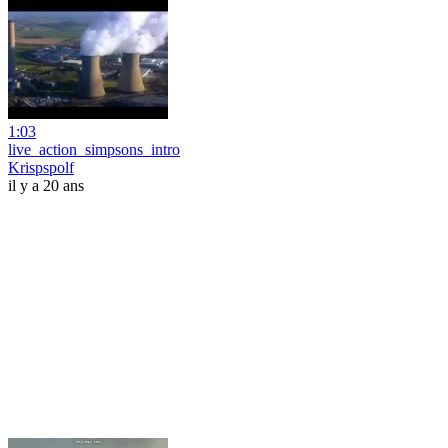
1:03
live_action_simpsons_intro
Krispspolf
il y a 20 ans