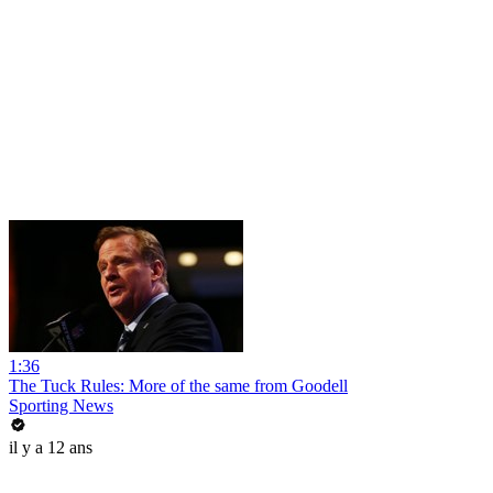
1:36
The Tuck Rules: More of the same from Goodell
Sporting News
il y a 12 ans