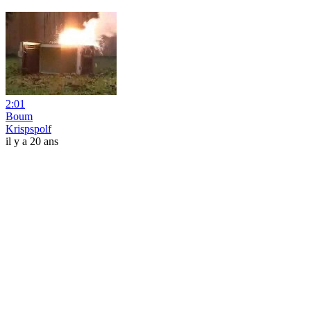
2:01
Boum
Krispspolf
il y a 20 ans