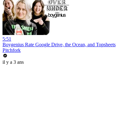
5:51
Boygenius Rate Google Drive, the Ocean, and Topsheets
Pitchfork
il y a 3 ans