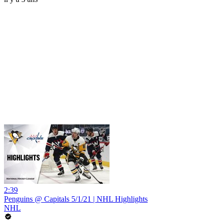
2:39
Penguins @ Capitals 5/1/21 | NHL Highlights
NHL