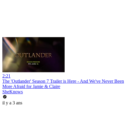
2:21
The 'Outlander' Season 7 Trailer is Here - And We've Never Been
More Afraid for Jamie & Claire
SheKnows
il y a 3 ans