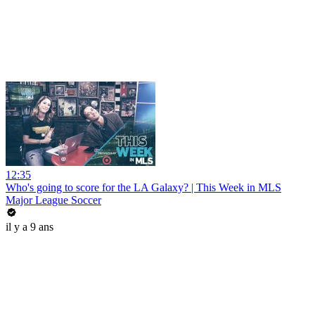
12:35
Who's going to score for the LA Galaxy? | This Week in MLS
Major League Soccer
il y a 9 ans