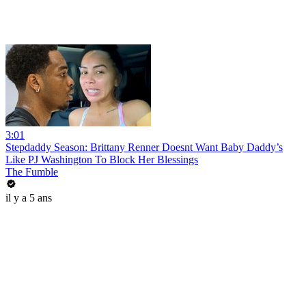
3:01
Stepdaddy Season: Brittany Renner Doesnt Want Baby Daddy’s
Like PJ Washington To Block Her Blessings
The Fumble
il y a 5 ans