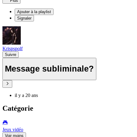
Plus
Ajouter à la playlist
Signaler
Krispspolf
Suivre
Message subliminale?
il y a 20 ans
Catégorie
🎮️
Jeux vidéo
Voir moins