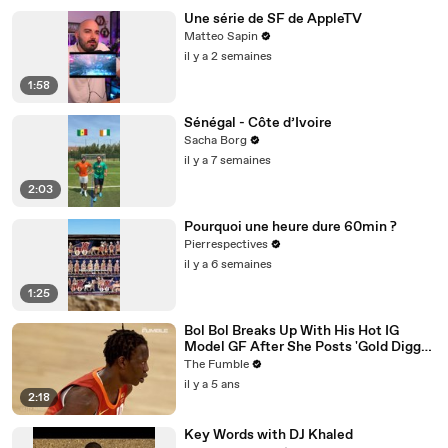
Une série de SF de AppleTV
Matteo Sapin
il y a 2 semaines
1:58
Sénégal - Côte d’Ivoire
Sacha Borg
il y a 7 semaines
2:03
Pourquoi une heure dure 60min ?
Pierrespectives
il y a 6 semaines
1:25
Bol Bol Breaks Up With His Hot IG
Model GF After She Posts 'Gold Digger
For Life' In TikTok Video
The Fumble
il y a 5 ans
2:18
Key Words with DJ Khaled