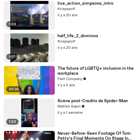
live_action_simpsons_intro
Krispspolf
il y a 20 ans
1:03
half_life_2_dominos
Krispspolf
il y a 20 ans
1:17
The future of LGBTQ+ inclusion in the
workplace
Fast Company
il y a 5 ans
20:35
Scène post-Credits de Spider-Man
Matteo Sapin
il y a 1 semaine
1:03
Never-Before-Seen Footage Of Tom
Petty’s Final Moments On Stage In