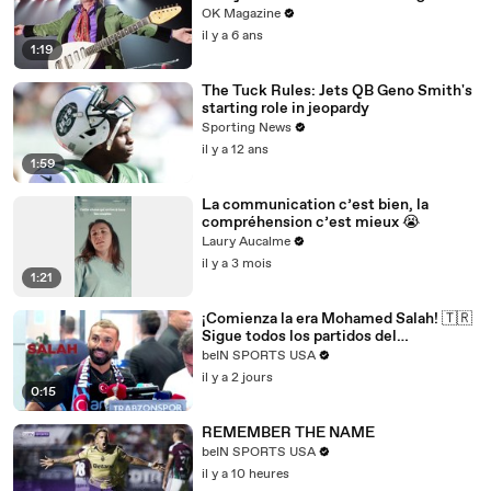
New REELZ Doc: Watch
OK Magazine
il y a 6 ans
1:19
The Tuck Rules: Jets QB Geno Smith's
starting role in jeopardy
Sporting News
il y a 12 ans
1:59
La communication c’est bien, la
compréhension c’est mieux 😭
Laury Aucalme
il y a 3 mois
1:21
¡Comienza la era Mohamed Salah! 🇹🇷
Sigue todos los partidos del
Trabzonspor por beIN SPORTS
beIN SPORTS USA
il y a 2 jours
0:15
REMEMBER THE NAME
beIN SPORTS USA
il y a 10 heures