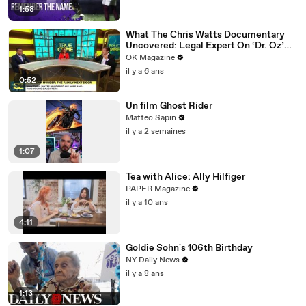
1:58
What The Chris Watts Documentary
Uncovered: Legal Expert On ‘Dr. Oz’
Has Theories
OK Magazine
il y a 6 ans
0:52
Un film Ghost Rider
Matteo Sapin
il y a 2 semaines
1:07
Tea with Alice: Ally Hilfiger
PAPER Magazine
il y a 10 ans
4:11
Goldie Sohn's 106th Birthday
NY Daily News
il y a 8 ans
1:13