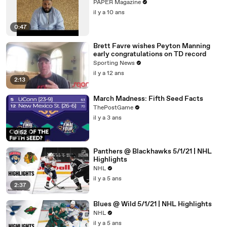
PAPER Magazine
il y a 10 ans
0:47
Brett Favre wishes Peyton Manning
early congratulations on TD record
Sporting News
il y a 12 ans
2:13
March Madness: Fifth Seed Facts
ThePostGame
il y a 3 ans
0:52
Panthers @ Blackhawks 5/1/21 | NHL
Highlights
NHL
il y a 5 ans
2:37
Blues @ Wild 5/1/21 | NHL Highlights
NHL
il y a 5 ans