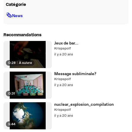
Catégorie
🗞
News
Recommandations
Jeux de bar...
Krispspolf
il y a 20 ans
0:28
|
À suivre
Message subliminale?
Krispspolf
il y a 20 ans
0:31
nuclear_explosion_compilation
Krispspolf
il y a 20 ans
5:44