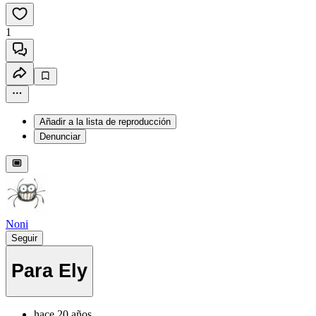
1
Añadir a la lista de reproducción
Denunciar
Noni
Seguir
Para Ely
hace 20 años