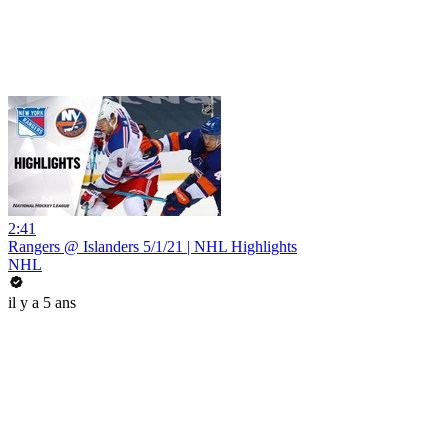
2:41
Rangers @ Islanders 5/1/21 | NHL Highlights
NHL
il y a 5 ans