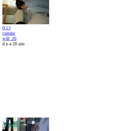
0:13
cuisine
will_26
il y a 20 ans