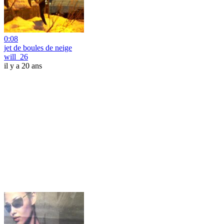
0:08
jet de boules de neige
will_26
il y a 20 ans