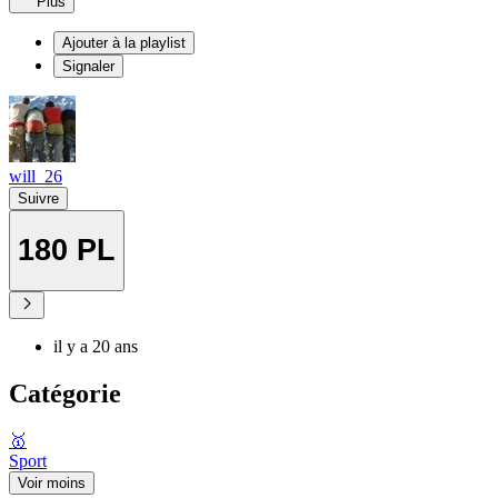
Plus
Ajouter à la playlist
Signaler
will_26
Suivre
180 PL
il y a 20 ans
Catégorie
🥇
Sport
Voir moins