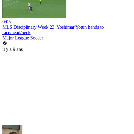
0:05
MLS Disciplinary Week 23: Yoshimar Yotun hands to
face/head/neck
Major League Soccer
il y a 9 ans