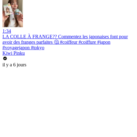
1:34
LA COLLE À FRANGE?? Commentez les japonaises font pour
avoir des franges parfaites 🤔 #coiffeur #coiffure #japon
#voyagejapon #tokyo
Kiwi Pinku
il y a 6 jours