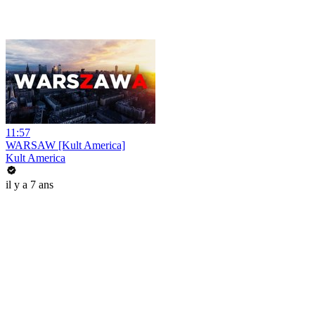
11:57
WARSAW [Kult America]
Kult America
il y a 7 ans