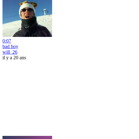
0:07
bad boy
will_26
il y a 20 ans