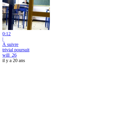
0:12
|
À suivre
trivial poursuit
will_26
il y a 20 ans