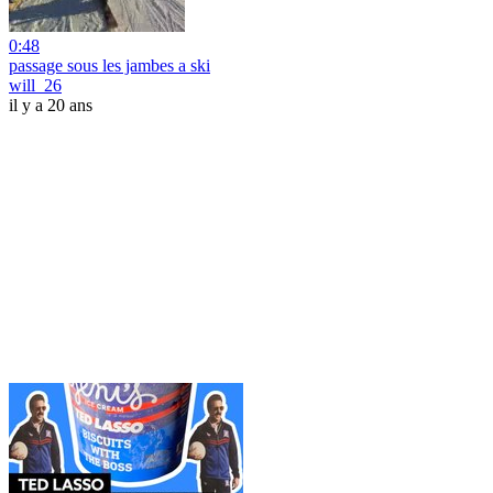
0:48
passage sous les jambes a ski
will_26
il y a 20 ans