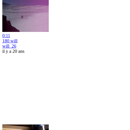
0:11
180 will
will_26
il y a 20 ans