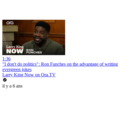
1:36
"I don't do politics": Ron Funches on the advantage of writing
evergreen jokes
Larry King Now on Ora.TV
il y a 6 ans