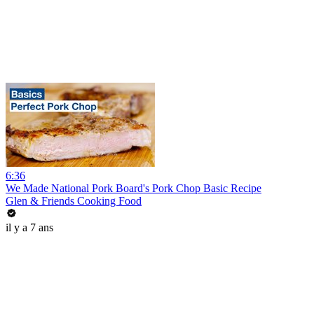
6:36
We Made National Pork Board's Pork Chop Basic Recipe
Glen & Friends Cooking Food
il y a 7 ans