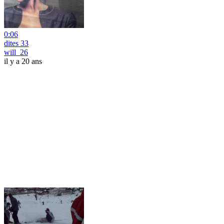
0:06
dites 33
will_26
il y a 20 ans