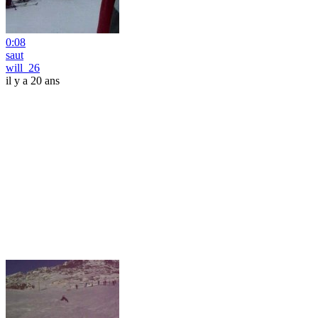
0:08
saut
will_26
il y a 20 ans