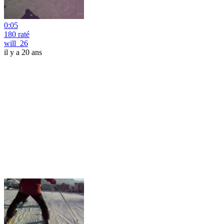
0:05
180 raté
will_26
il y a 20 ans