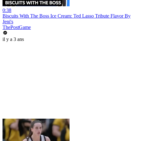
0:38
Biscuits With The Boss Ice Cream: Ted Lasso Tribute Flavor By
Jeni's
ThePostGame
il y a 3 ans