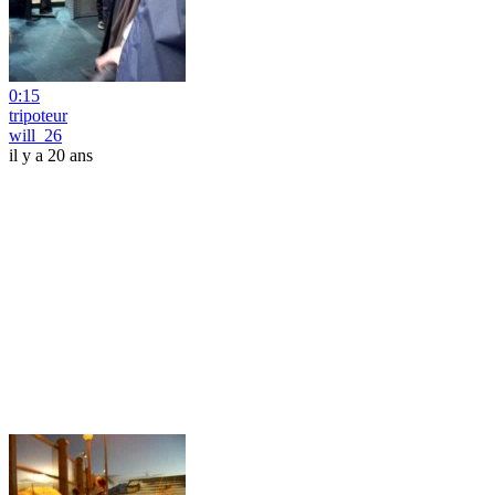
0:15
tripoteur
will_26
il y a 20 ans