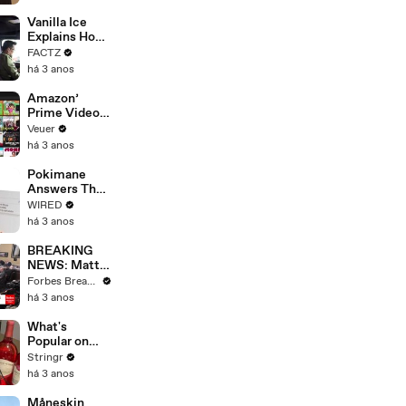
Faces
Potential
Vanilla Ice
Merger
Explains How
the 90’s
FACTZ
Shaped
há 3 anos
America
Amazon’
Prime Video
Will Show
Veuer
Commercials
há 3 anos
Starting Next
Year
Pokimane
Answers The
Web's Most
WIRED
Searched
há 3 anos
Questions
BREAKING
NEWS: Matt
Gaetz Tells
Forbes Breaking News
House
há 3 anos
Committee:
'I'm Not Going
What's
To Vote For A
Popular on
Continuing
Uber Eats?
Stringr
Resolution'
há 3 anos
Måneskin