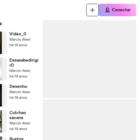
Conectar
o
Video_0
Marcio Alexi
há 19 anos
Essasabedirigi
rD
Marcio Alexi
há 19 anos
Desenho
Marcio Alexi
há 19 anos
Colchao
sacana
Marcio Alexi
há 19 anos
Sustos