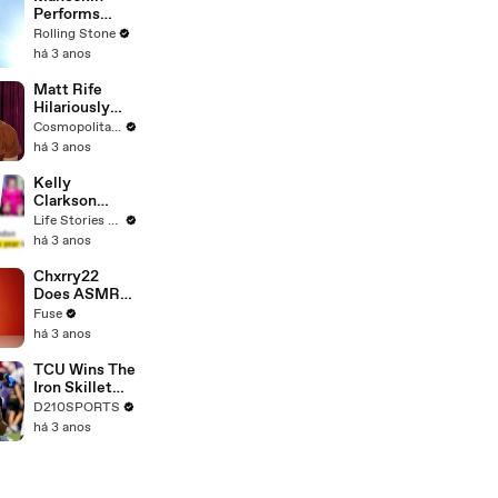
Performs
"HONEY" at
Rolling Stone
MSG
há 3 anos
Matt Rife
Hilariously
Roasts Your
Cosmopolitan USA
Dating
há 3 anos
Profiles |
Cosmopolitan
Kelly
Clarkson
Fights Back
Life Stories By Goalcast
Against
há 3 anos
Brandon
Blackstock In
Chxrry22
Devastating
Does ASMR
Divorce
with Matcha,
Fuse
Battle
Talks Using
há 3 anos
Music to
Escape &
TCU Wins The
Touring with
Iron Skillet
The Weeknd
With A 34-17
D210SPORTS
Win Over
há 3 anos
SMU