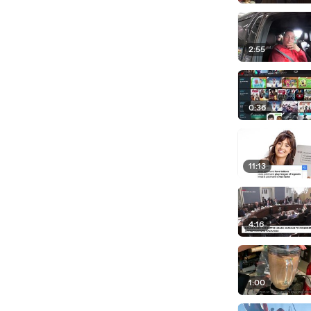
2:55
0:36
11:13
4:16
1:00