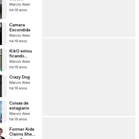
Marcio Alexi
há 19 anos
Camera
Escondida
Marcio Alexi
há 19 anos
KikO estou
ficando
atoladinha
Marcio Alexi
há 19 anos
Crazy Dog
Marcio Alexi
há 19 anos
Coisas de
estagiario
Marcio Alexi
há 19 anos
Former Aide
Claims She