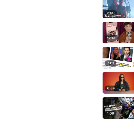
2:50
12:13
7:01
6:59
1:08