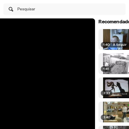
Pesquisar
Recomendad
1:40
|
A Seguir
1:41
3:33
3:40