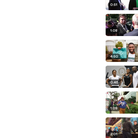
0:51
1:08
4:50
0:46
1:09
2:01