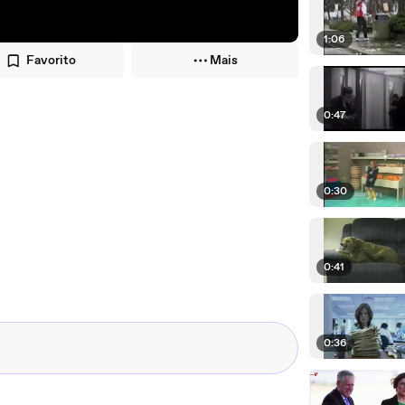
1:06
Favorito
Mais
0:47
0:30
0:41
0:36