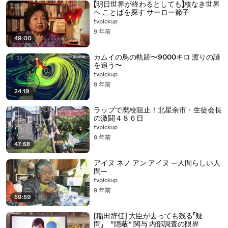
【明日世界が終わるとしても】核なき世界
へ ことばを探す サーロー節子
tvpickup
9 年前
49:00
カムイの鳥の軌跡〜9000キロ 渡りの謎
を追う〜
tvpickup
9 年前
24:19
ラップで廃校阻止！北星余市・生徒会長
の激闘４８６日
tvpickup
9 年前
47:58
アイヌ ネノ アン アイヌ ―人間らしい人
間―
tvpickup
9 年前
59:59
[稲田辞任] 大臣が去っても残る「疑
問」 “隠蔽” 関与 内部調査の限界