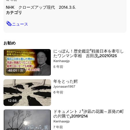
12 年前
NHK クローズアップ現代 2014.3.5.
カテゴリ
🗞
ニュース
お勧め
にっぽん！歴史鑑定「戦後日本を牽引し
たワンマン宰相 吉田茂」20210125
Kenhasejp
5 年前
45:01
|
次
年をとった鰐
Jyonasan1957
6 年前
12:56
ドキュメントＪ「汐凪の花園～原発の町
の片隅で」20191214
Kenhasejp
7 年前