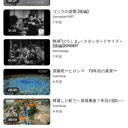
49:21
ゴジラの逆襲.(後編)
Jyonasan1957
7 年前
31:35
映画「ひろしま」＜スタンダ―ドサイズ＞
(後編)2010817
Kenhasejp
7 年前
51:50
原爆死〜ヒロシマ 72年目の真実〜
tvpickup
9 年前
48:56
帰還した町で～原発事故７年目の闘い～
tvpickup
9 年前
48:59