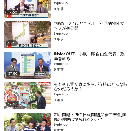
tvpickup
9 年前
14:00
“核のゴミ” はどこへ？ 科学的特性マ
ップが初公開
tvpickup
9 年前
5:39
INsideOUT 小沢一郎 自由党代表 政
局を斬る
tvpickup
9 年前
37:56
そもそも官が政にあらがう時はどんな時
なのだろうか？
tvpickup
9 年前
17:48
加計問題・PKO日報問題【閉会中審査】国
民の理解は得られたのか？
tvpickup
9 年前