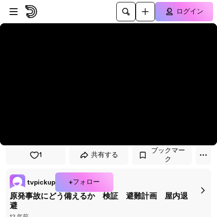
プレイヤーにスキップ
メインコンテンツにスキップ
ログイン
ブックマー
1
共有する
ク
+フォロー
tvpickup
原発事故にどう備えるか 検証 避難計画 屋内退
避