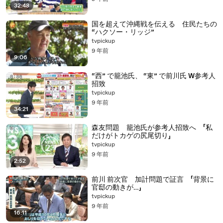
32:48
国を超えて沖縄戦を伝える 住民たちの
“ハクソー・リッジ”
tvpickup
9 年前
9:06
“西” で籠池氏、 “東” で前川氏 W参考人
招致
tvpickup
9 年前
34:21
森友問題 籠池氏が参考人招致へ 「私
だけがトカゲの尻尾切り」
tvpickup
9 年前
2:52
前川 前次官 加計問題で証言 「背景に
官邸の動きが…」
tvpickup
9 年前
16:11