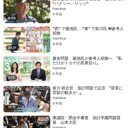
“ハクソー・リッジ”
tvpickup
9 年前
9:06
“西” で籠池氏、 “東” で前川氏 W参考人
招致
tvpickup
9 年前
34:21
森友問題 籠池氏が参考人招致へ 「私
だけがトカゲの尻尾切り」
tvpickup
9 年前
2:52
前川 前次官 加計問題で証言 「背景に
官邸の動きが…」
tvpickup
9 年前
16:11
衆議院・閉会中審査 加計学園問題質
疑 山本大臣
tvpickup