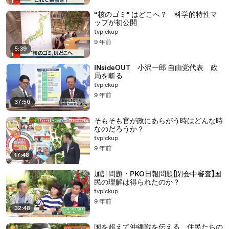
“核のゴミ” はどこへ？ 科学的特性マ
ップが初公開
tvpickup
9 年前
5:39
INsideOUT 小沢一郎 自由党代表 政
局を斬る
tvpickup
9 年前
37:56
そもそも官が政にあらがう時はどんな時
なのだろうか？
tvpickup
9 年前
17:48
加計問題・PKO日報問題【閉会中審査】国
民の理解は得られたのか？
tvpickup
9 年前
32:48
国を超えて沖縄戦を伝える 住民たちの