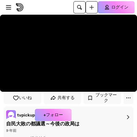
プレイヤーにスキップ
メインコンテンツにスキップ
ログイン
ブックマー
いいね
共有する
ク
+フォロー
tvpickup
自民大敗の都議選～今後の政局は
9 年前