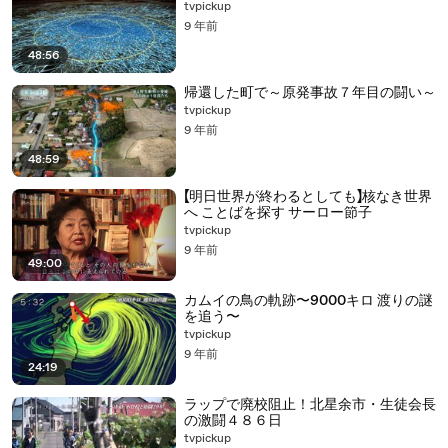
tvpickup
9 年前
48:56
帰還した町で～原発事故７年目の闘い～
tvpickup
9 年前
48:59
【明日世界が終わるとしても】核なき世界
へ ことばを探す サーロー節子
tvpickup
9 年前
49:00
カムイの鳥の軌跡〜9000キロ 渡りの謎
を追う〜
tvpickup
9 年前
24:19
ラップで廃校阻止！北星余市・生徒会長
の激闘４８６日
tvpickup