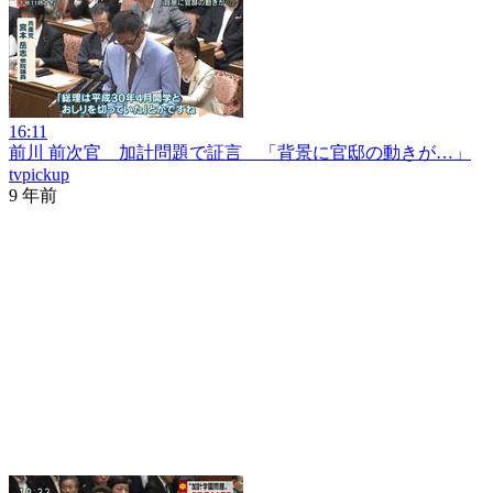
16:11
前川 前次官 加計問題で証言 「背景に官邸の動きが…」
tvpickup
9 年前