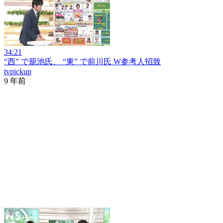
34:21
“西” で籠池氏、 “東” で前川氏 W参考人招致
tvpickup
9 年前