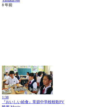
Yamada168
8 年前
1:38
『おいしい給食』常節中学校校歌PV
映画 Movie