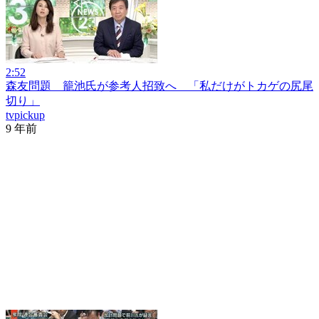
2:52
森友問題 籠池氏が参考人招致へ 「私だけがトカゲの尻尾
切り」
tvpickup
9 年前