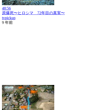
48:56
原爆死〜ヒロシマ 72年目の真実〜
tvpickup
9 年前