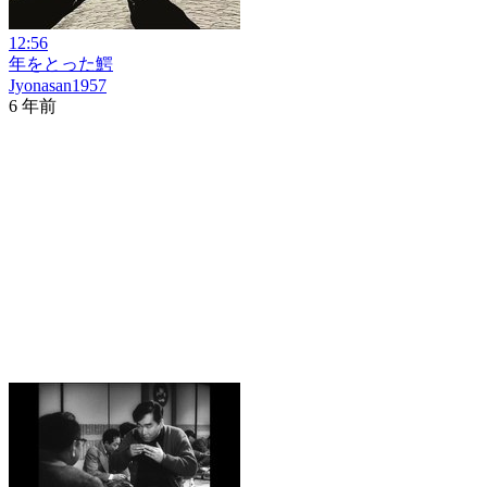
12:56
年をとった鰐
Jyonasan1957
6 年前