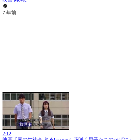
7 年前
2:12
映画『青の生徒会 参る! season1 花咲く男子たちのかげに』