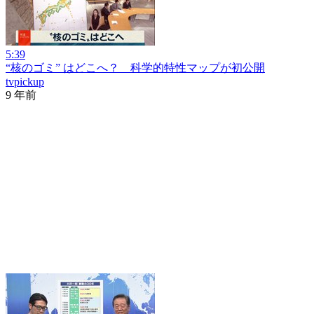
5:39
“核のゴミ” はどこへ？ 科学的特性マップが初公開
tvpickup
9 年前