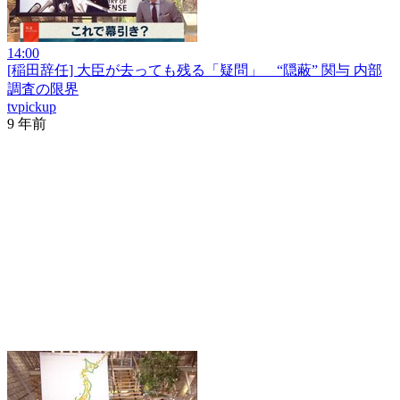
14:00
[稲田辞任] 大臣が去っても残る「疑問」 “隠蔽” 関与 内部
調査の限界
tvpickup
9 年前