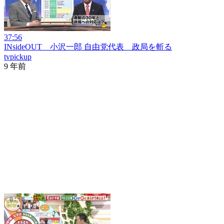
37:56
INsideOUT 小沢一郎 自由党代表 政局を斬る
tvpickup
9 年前