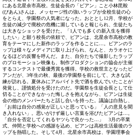
にある北星余市高校。生徒会長の「ビアン」こと小林毘鞍
(びあん)さんは、メッセージ性の強いラップが全校生徒の心
をとらえ、学園祭の人気者になった。おととし12月、学校が
生徒の減少で廃校の危機に瀕していると報じられ、生徒たち
は大きなショックを受けた。「1人でも多くの新入生を獲得
したい」と願う校長の依頼で、ビアンは、北星余市高校の教
育をテーマにした新作のラップを作ることに…。ビアンのラ
ップは様々なメディアに取り上げられ、なんと、カラオケに
なるほどの反響を呼んだ。また、自分たちで撮影したラップ
のプロモーション映像も、制作プロダクションの協会が主催
するコンテストで最優秀賞を獲得。学校の救世主となったビ
アンだが、3年生の秋、最後の学園祭を前にして、大きな試
練が訪れる。夏休みにアルバイト先で酒を飲んでいたことが
発覚し、謹慎処分を受けたのだ。学園祭を生徒会長として仕
切ることができなかった悔しさを抱えながら、ビアンは生徒
会の他のメンバーたちと話し合いを持った。議論は白熱し、
「お前は自分の感覚が正しいと思っている」「人の意見を聞
き入れない」。思いがけず厳しい言葉を浴びたビアンは…。
「自分を否定してくれるヤツらで良かった…」 3月の卒業
式、仲間と学校への感謝を込め、ビアンは高校生活最後のラ
ップを熱唱した。そして4月、北星余市高校は、学園理事会