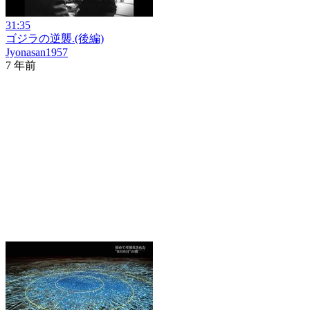
31:35
ゴジラの逆襲.(後編)
Jyonasan1957
7 年前