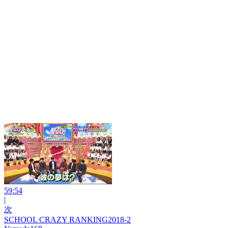
59:54
|
次
SCHOOL CRAZY RANKING2018-2