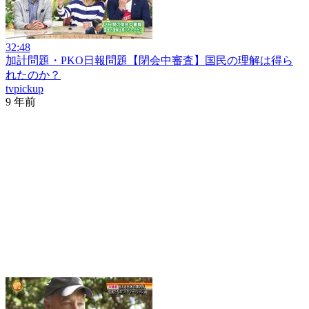
32:48
加計問題・PKO日報問題【閉会中審査】国民の理解は得ら
れたのか？
tvpickup
9 年前