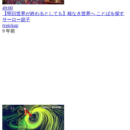
49:00
【明日世界が終わるとしても】核なき世界へ ことばを探す
サーロー節子
tvpickup
9 年前