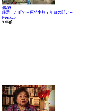
48:59
帰還した町で～原発事故７年目の闘い～
tvpickup
9 年前