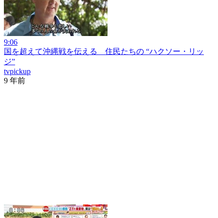
9:06
国を超えて沖縄戦を伝える 住民たちの “ハクソー・リッ
ジ”
tvpickup
9 年前