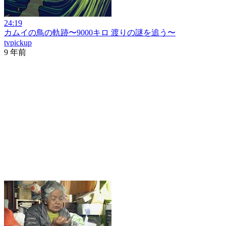
24:19
カムイの鳥の軌跡〜9000キロ 渡りの謎を追う〜
tvpickup
9 年前