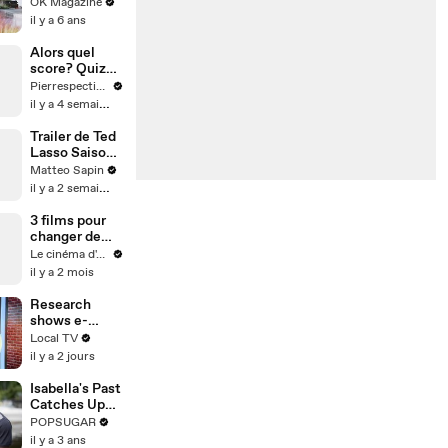
Looks
OK Magazine
Flawless! See
il y a 6 ans
Her Flaunt
Her Toned
Alors quel
Tummy:
score? Quiz
Photos
culture G
Pierrespectives
il y a 4 semaines
Trailer de Ted
Lasso Saison
4
Matteo Sapin
il y a 2 semaines
3 films pour
changer de
vie
Le cinéma d'Amaury
il y a 2 mois
Research
shows e-
scooter riders
Local TV
at greater risk
il y a 2 jours
of serious
injuries than
Isabella's Past
cyclists and
Catches Up
motorcyclists
With Her in
POPSUGAR
Exclusive Clip
il y a 3 ans