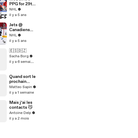
PPG for 29th
goal of season
NHL
il y a 5 ans
Jets @
Canadiens
4/30/21 | NHL
NHL
Highlights
il y a 5 ans
🇪🇸🇩🇿
Sacha Borg
il y a 6 semaines
Quand sort le
prochain
Spider-Man ?
Matteo Sapin
il y a 1 semaine
Mais j’ai les
contacts 😼
Antoine Delp
il y a 2 mois