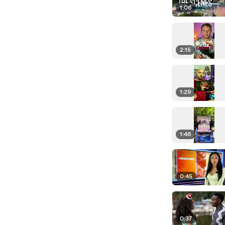
1:06
2:15
1:29
1:46
0:45
0:37