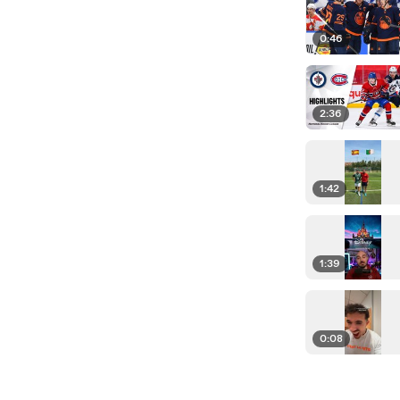
0:46
2:36
1:42
1:39
0:08