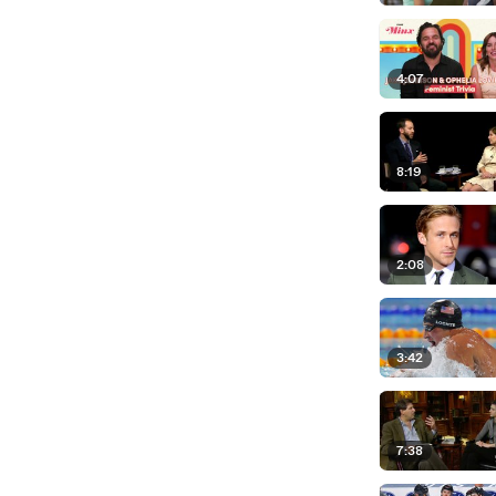
4:07
8:19
2:08
3:42
7:38