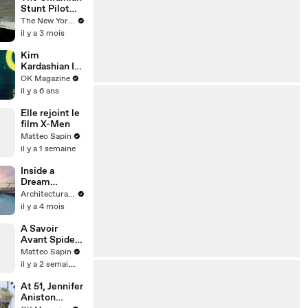
Stunt Pilot
Hunting
The New Yorker
Russian
il y a 3 mois
Drones
Kim
Kardashian Is
‘Committed’
OK Magazine
To
il y a 6 ans
Overturning
Julius Jones’
Elle rejoint le
Death
film X-Men
Sentence:
Matteo Sapin
Watch
il y a 1 semaine
Inside a
Dream
Penthouse
Architectural Digest
Overlooking
il y a 4 mois
Central Park
A Savoir
Avant Spider-
Man Brand
Matteo Sapin
New Day
il y a 2 semaines
At 51, Jennifer
Aniston