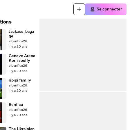
Se connecter
tions
Jackass_baga
ge
slbenfica26
il y a 20 ans
Geneve Arena
Korn soulfy
slbenfica26
il y a 20 ans
ripipi family
slbenfica26
il y a 20 ans
Benfica
slbenfica26
il y a 20 ans
The Ukrainian