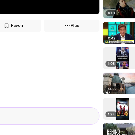
6:01
Favori
Plus
0:42
1:08
14:22
1:27