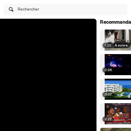
Rechercher
Recommanda
1:20
|
À suivre
2:26
3:07
2:22