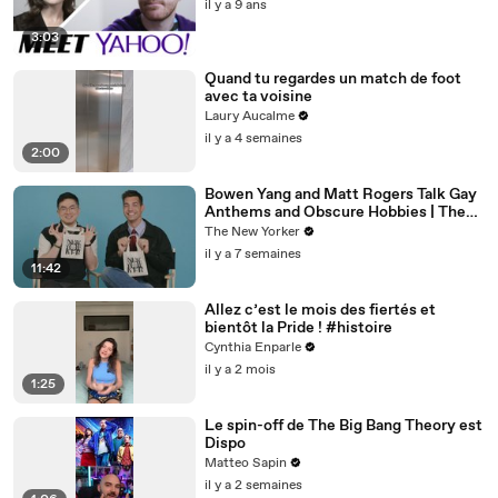
il y a 9 ans
3:03
Quand tu regardes un match de foot
avec ta voisine
Laury Aucalme
il y a 4 semaines
2:00
Bowen Yang and Matt Rogers Talk Gay
Anthems and Obscure Hobbies | The
Mini Interview | The New Yorker
The New Yorker
il y a 7 semaines
11:42
Allez c’est le mois des fiertés et
bientôt la Pride ! #histoire
Cynthia Enparle
il y a 2 mois
1:25
Le spin-off de The Big Bang Theory est
Dispo
Matteo Sapin
il y a 2 semaines