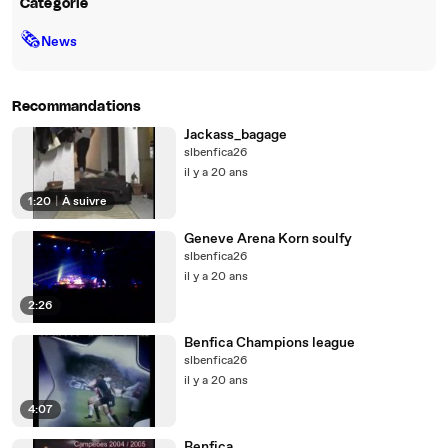
Catégorie
🗞
News
Recommandations
Jackass_bagage
slbenfica26
il y a 20 ans
1:20
|
À suivre
Geneve Arena Korn soulfy
slbenfica26
il y a 20 ans
2:26
Benfica Champions league
slbenfica26
il y a 20 ans
4:07
Benfica