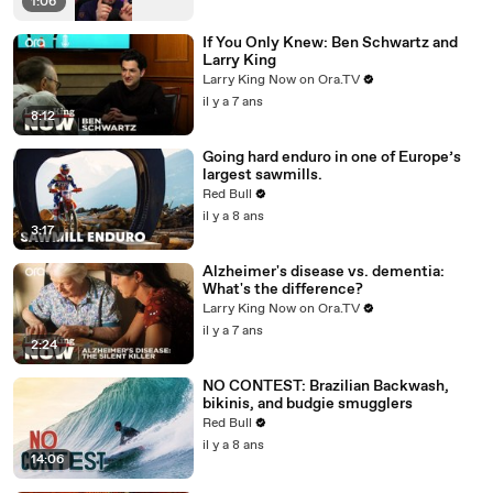
1:06
If You Only Knew: Ben Schwartz and
Larry King
Larry King Now on Ora.TV
il y a 7 ans
8:12
Going hard enduro in one of Europe’s
largest sawmills.
Red Bull
il y a 8 ans
3:17
Alzheimer's disease vs. dementia:
What's the difference?
Larry King Now on Ora.TV
il y a 7 ans
2:24
NO CONTEST: Brazilian Backwash,
bikinis, and budgie smugglers
Red Bull
il y a 8 ans
14:06