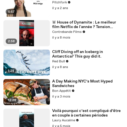
Pitchfork
il y a 2 ans
5:57
🚨 House of Dynamite : Le meilleur
film Netflix de l'année ? Tension
nucléaire et décision impossible 🎬
Contrebande Films
il y a 8 mois
2:58
Cliff Diving off an Iceberg in
Antarctica? This guy did it.
Red Bull
il y a 8 ans
1:28
A Day Making NYC’s Most Hyped
Sandwiches
Bon Appétit
il y a 3 mois
12:28
Voilà pourquoi c’est compliqué d’être
en couple à certaines périodes
Laury Aucalme
il y a 5 mois