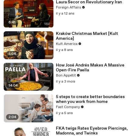
Laura Secor on Revolutionary Iran
Foreign Affairs
il y a 12 ans
6:41
Kraków Christmas Market [Kult
America]
Kult America
il y a 8 ans
5:06
How José Andrés Makes A Massive
Open-Fire Paella
Bon Appétit
il y a 3 mois
14:04
5 steps to create better boundaries
when you work from home
Fast Company
il y a 5 ans
2:04
FKA twigs Rates Eyebrow Piercings,
Madonna, and Twinks