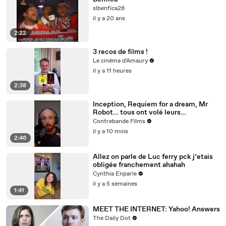
slbenfica26
il y a 20 ans
2:22
3 recos de films !
Le cinéma d'Amaury
il y a 11 heures
2:38
Inception, Requiem for a dream, Mr
Robot… tous ont volé leurs
inspirations à un homme visionnaire.
Contrebande Films
il y a 10 mois
2:46
Allez on parle de Luc ferry pck j’etais
obligée franchement ahahah
Cynthia Enparle
il y a 5 semaines
1:41
MEET THE INTERNET: Yahoo! Answers
The Daily Dot