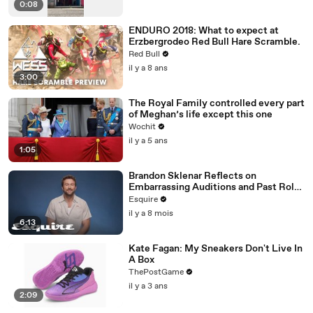
0:08
ENDURO 2018: What to expect at
Erzbergrodeo Red Bull Hare Scramble.
Red Bull
il y a 8 ans
3:00
The Royal Family controlled every part
of Meghan’s life except this one
Wochit
il y a 5 ans
1:05
Brandon Sklenar Reflects on
Embarrassing Auditions and Past Roles
| How I Got Here | Esquire
Esquire
il y a 8 mois
6:13
Kate Fagan: My Sneakers Don't Live In
A Box
ThePostGame
il y a 3 ans
2:09