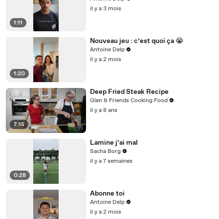
il y a 3 mois
1:11
Nouveau jeu : c’est quoi ça 😭
Antoine Delp
il y a 2 mois
1:20
Deep Fried Steak Recipe
Glen & Friends Cooking Food
il y a 8 ans
7:15
Lamine j’ai mal
Sacha Borg
il y a 7 semaines
0:28
Abonne toi
Antoine Delp
il y a 2 mois