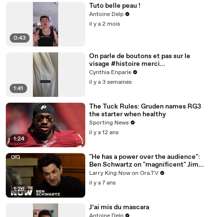
Tuto belle peau !
Antoine Delp
il y a 2 mois
0:43
On parle de boutons et pas sur le
visage #histoire merci
@studio_paillette prêt*
Cynthia Enparle
il y a 3 semaines
1:41
The Tuck Rules: Gruden names RG3
the starter when healthy
Sporting News
il y a 12 ans
1:24
"He has a power over the audience":
Ben Schwartz on "magnificent" Jim
Carrey
Larry King Now on Ora.TV
il y a 7 ans
1:26
J’ai mis du mascara
Antoine Delp