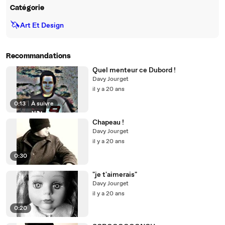
Catégorie
🦄
Art Et Design
Recommandations
Quel menteur ce Dubord !
Davy Jourget
il y a 20 ans
0:13
|
À suivre
Chapeau !
Davy Jourget
il y a 20 ans
0:30
"je t'aimerais"
Davy Jourget
il y a 20 ans
0:20