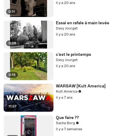
il y a 20 ans
0:11
Essai en rafale à main levée
Davy Jourget
il y a 20 ans
0:28
c'est le printemps
Davy Jourget
il y a 20 ans
0:15
WARSAW [Kult America]
Kult America
il y a 7 ans
11:57
Que faire ??
Sacha Borg
il y a 7 semaines