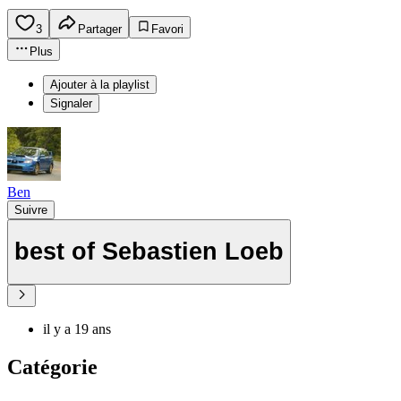
3
Partager
Favori
Plus
Ajouter à la playlist
Signaler
Ben
Suivre
best of Sebastien Loeb
il y a 19 ans
Catégorie