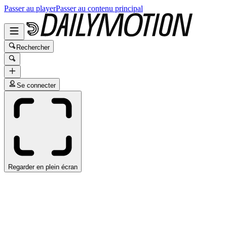
Passer au player
Passer au contenu principal
Rechercher
Se connecter
Regarder en plein écran