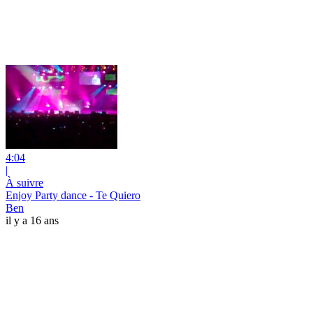
4:04
|
À suivre
Enjoy Party dance - Te Quiero
Ben
il y a 16 ans