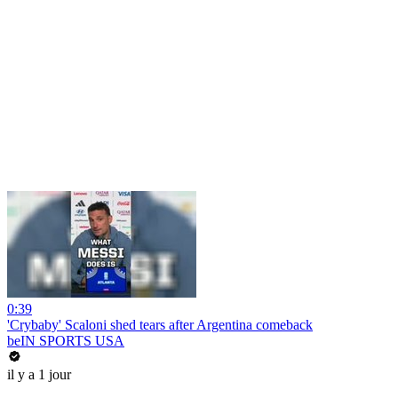
0:39
'Crybaby' Scaloni shed tears after Argentina comeback
beIN SPORTS USA
il y a 1 jour