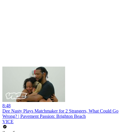
8:48
Dee Nasty Plays Matchmaker for 2 Strangers, What Could Go
Wrong? | Pavement Passion: Brighton Beach
VICE