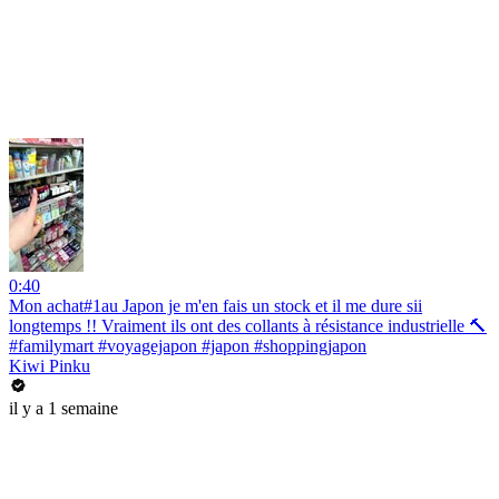
0:40
Mon achat#1au Japon je m'en fais un stock et il me dure sii
longtemps !! Vraiment ils ont des collants à résistance industrielle 🔨
#familymart #voyagejapon #japon #shoppingjapon
Kiwi Pinku
il y a 1 semaine