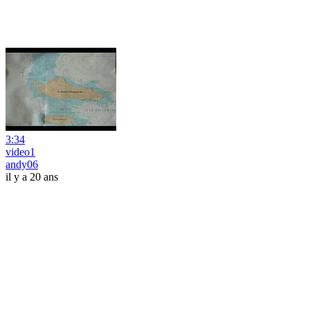
3:34
video1
andy06
il y a 20 ans