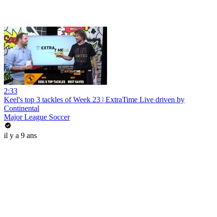
2:33
Keel's top 3 tackles of Week 23 | ExtraTime Live driven by
Continental
Major League Soccer
il y a 9 ans