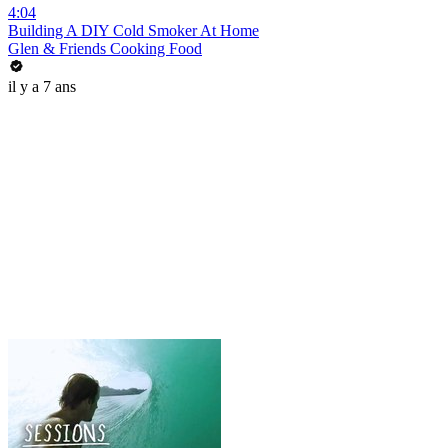
4:04
Building A DIY Cold Smoker At Home
Glen & Friends Cooking Food
il y a 7 ans