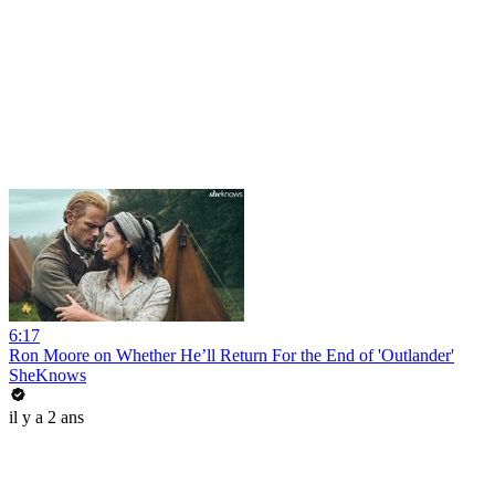
6:17
Ron Moore on Whether He’ll Return For the End of 'Outlander'
SheKnows
il y a 2 ans