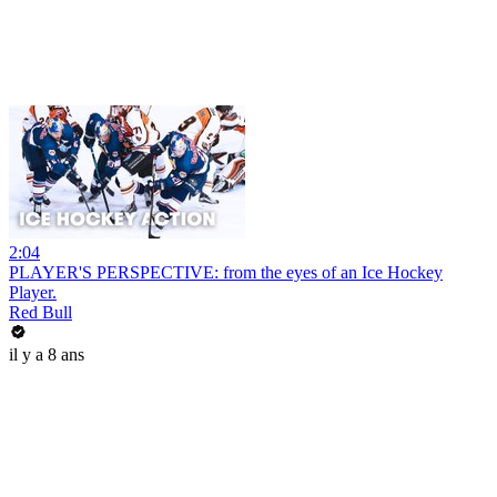
2:04
PLAYER'S PERSPECTIVE: from the eyes of an Ice Hockey
Player.
Red Bull
il y a 8 ans