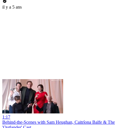
il y a 5 ans
1:17
Behind-the-Scenes with Sam Heughan, Caitríona Balfe & The
'Outlander' Cast