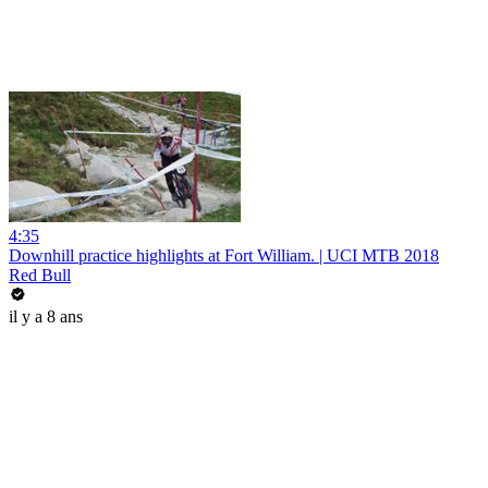
4:35
Downhill practice highlights at Fort William. | UCI MTB 2018
Red Bull
il y a 8 ans