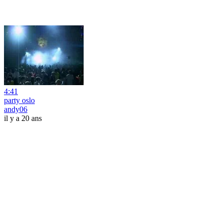
4:41
party oslo
andy06
il y a 20 ans