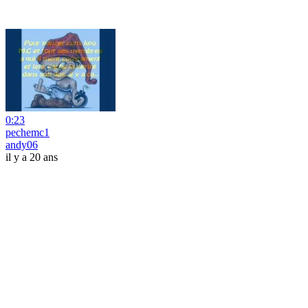
0:23
pechemc1
andy06
il y a 20 ans