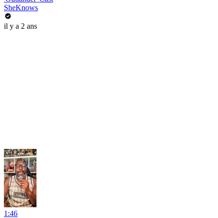
SheKnows
il y a 2 ans
1:46