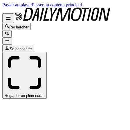
Passer au player
Passer au contenu principal
Rechercher
Se connecter
Regarder en plein écran