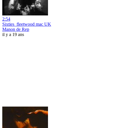
2:54
Sixties_fleetwood mac UK
Manon de Rep
il y a 19 ans