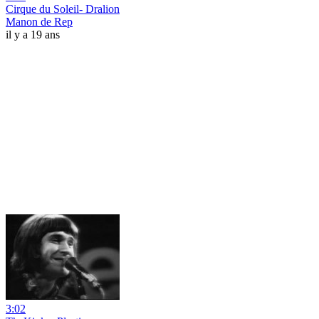
Cirque du Soleil- Dralion
Manon de Rep
il y a 19 ans
3:02