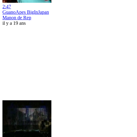
2:47
GuanoApes BigInJapan
Manon de Rep
il y a 19 ans