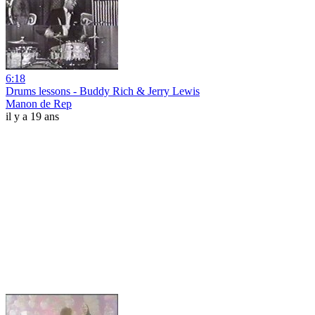
6:18
Drums lessons - Buddy Rich & Jerry Lewis
Manon de Rep
il y a 19 ans