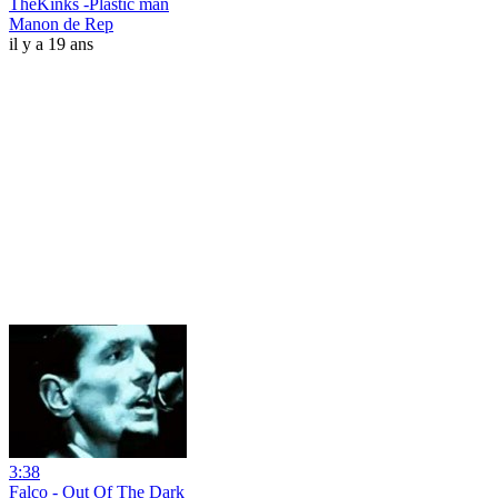
TheKinks -Plastic man
Manon de Rep
il y a 19 ans
3:38
Falco - Out Of The Dark