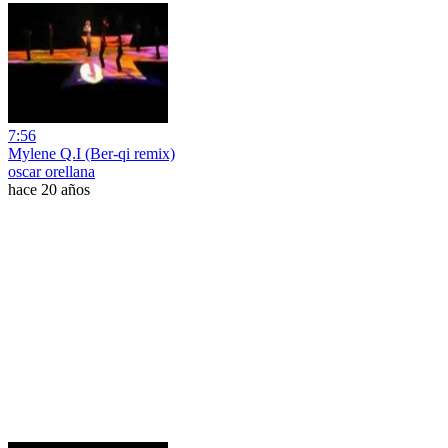
7:56
Mylene Q.I (Ber-qi remix)
oscar orellana
hace 20 años